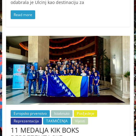
odabrala je Ulcinj kao destinaciju za
Read more
Evropsko prvenstvo
Istaknuto
Posljednje
Reprezentacija
TAKMIČENJA
Vijesti
11 MEDALJA KIK BOKS