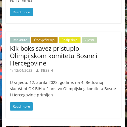
Full Contact i
Read more
Istaknuto
Obavještenja
Posljednje
Vijesti
Kik boks savez pristupio
Olimpijskom komitetu Bosne i
Hercegovine
12/04/2023
KBSBiH
U srijedu, 12. aprila 2023. godine, na 4. Redovnoj
skupštini OK BiH u članstvo Olimpijskog komiteta Bosne
i Hercegovine primljen
Read more