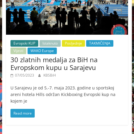
Evropski KUP
Istaknuto
Posljednje
TAKMIČENJA
Vijesti
WAKO Europe
30 zlatnih medalja za BiH na
Evropskom kupu u Sarajevu
07/05/2023
KBSBiH
U Sarajevu je od 5.-7. maja 2023. godine u sportskoj
areni hotela Hills održan Kickboxing Evropski kup na
kojem je
Read more