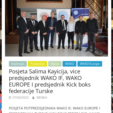
Istaknuto
Posljednje
Vijesti
WAKO
WAKO Europe
Posjeta Salima Kayicija, vice
predsjednik WAKO IF, WAKO
EUROPE I predsjednik Kick boks
federacije Turske
07/04/2023
KBSBiH
POSJETA POTPREDSJEDNIKA WAKO IF, WAKO EUROPE I