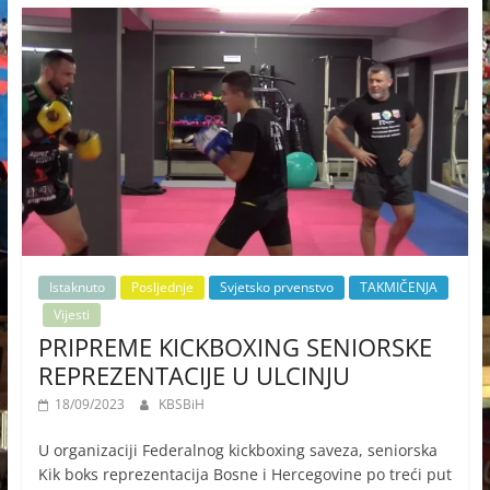
Istaknuto
Posljednje
Svjetsko prvenstvo
TAKMIČENJA
Vijesti
PRIPREME KICKBOXING SENIORSKE
REPREZENTACIJE U ULCINJU
18/09/2023
KBSBiH
U organizaciji Federalnog kickboxing saveza, seniorska
Kik boks reprezentacija Bosne i Hercegovine po treći put