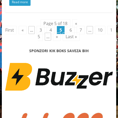
Read more
Page 5 of 18
«
First
«
...
3
4
5
6
7
...
10
1
5
...
»
Last »
SPONZORI KIK BOKS SAVEZA BIH