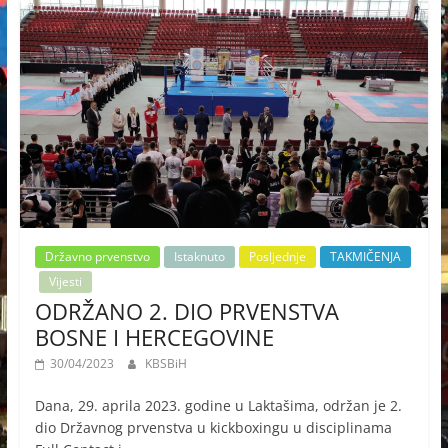
Državno prvenstvo
Istaknuto
Posljednje
TAKMIČENJA
Vijesti
ODRŽANO 2. DIO PRVENSTVA
BOSNE I HERCEGOVINE
30/04/2023
KBSBiH
Dana, 29. aprila 2023. godine u Laktašima, održan je 2.
dio Državnog prvenstva u kickboxingu u disciplinama