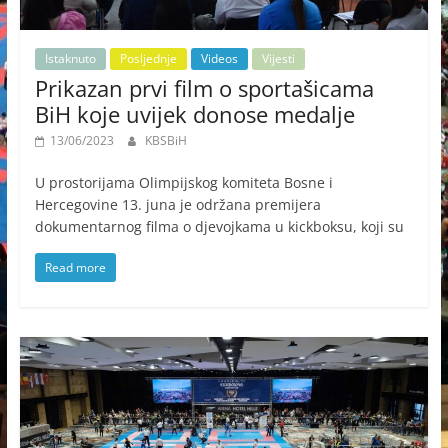
Istaknuto
Posljednje
Videos
Vijesti
Prikazan prvi film o sportašicama
BiH koje uvijek donose medalje
13/06/2023
KBSBiH
U prostorijama Olimpijskog komiteta Bosne i
Hercegovine 13. juna je održana premijera
dokumentarnog filma o djevojkama u kickboksu, koji su
Read more