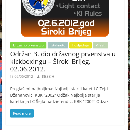
Državno prvenstvo
Istaknuto
Posljednje
Vijesti
Održan 3. dio državnog prvenstva u
kickboxingu – Široki Brijeg,
02.06.2012.
02/06/2012
KBSBiH
Proglašeni najboljima: Najbolji stariji katet LC Zejd
Džananović, KBK “2002” Odžak Najbolja starija
katetkinja LC Šejla hadžiefendić, KBK “2002” Odžak
Read more