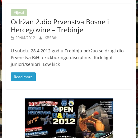
Vijesti
Održan 2.dio Prvenstva Bosne i
Hercegovine – Trebinje
29/04/2012
KBSBiH
U subotu 28.4.2012.god u Trebinju održao se drugi dio
Prvenstva BiH u kickboxingu discipline: -Kick light –
juniori/seniori -Low kick
Read more