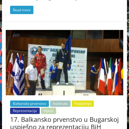
Read more
Balkansko prvenstvo
Istaknuto
Posljednje
Reprezentacija
Vijesti
17. Balkansko prvenstvo u Bugarskoj
uspješno za reprezentaciju BiH