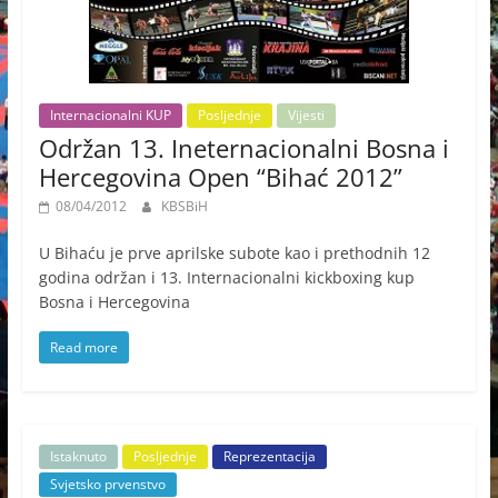
Internacionalni KUP
Posljednje
Vijesti
Održan 13. Ineternacionalni Bosna i
Hercegovina Open “Bihać 2012”
08/04/2012
KBSBiH
U Bihaću je prve aprilske subote kao i prethodnih 12
godina održan i 13. Internacionalni kickboxing kup
Bosna i Hercegovina
Read more
Istaknuto
Posljednje
Reprezentacija
Svjetsko prvenstvo