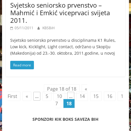
Svjetsko seniorsko prvenstvo –
Mahmić i Emkić viceprvaci svijeta
2011.
05/11/2011
KBSBiH
Svjetsko seniorsko prvenstvo u disciplinama K1 Rules,
Low kick, Kicklight, Light contact, održano u Skoplju
(Makedonija) od 23.-30. oktobra, 2011.godine, u novoj
Read more
Page 18 of 18
«
First
«
...
5
10
...
14
15
16
1
7
18
SPONZORI KIK BOKS SAVEZA BIH