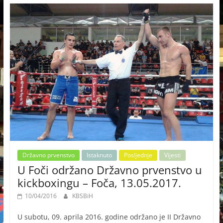
Državno prvenstvo
Istaknuto
Posljednje
Vijesti
U Foči održano Državno prvenstvo u
kickboxingu – Foča, 13.05.2017.
10/04/2016
KBSBiH
U subotu, 09. aprila 2016. godine održano je II Državno