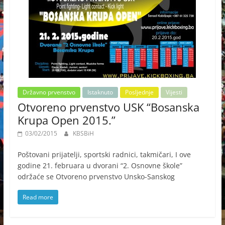
Državno prvenstvo
Istaknuto
Posljednje
Vijesti
Otvoreno prvenstvo USK “Bosanska
Krupa Open 2015.”
03/02/2015
KBSBiH
Poštovani prijatelji, sportski radnici, takmičari, I ove
godine 21. februara u dvorani “2. Osnovne škole”
održaće se Otvoreno prvenstvo Unsko-Sanskog
Read more