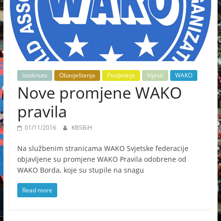
Istaknuto
Obavještenja
Posljednje
Vijesti
WAKO
Nove promjene WAKO
pravila
01/11/2016
KBSBiH
Na službenim stranicama WAKO Svjetske federacije
objavljene su promjene WAKO Pravila odobrene od
WAKO Borda, koje su stupile na snagu
Read more