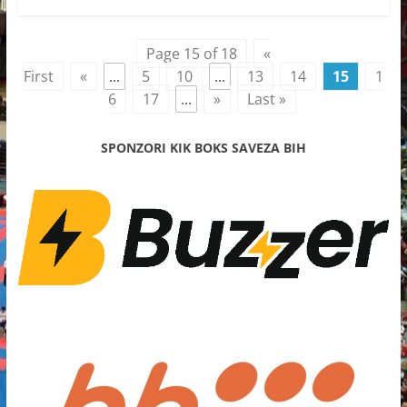
Page 15 of 18
«
First
«
...
5
10
...
13
14
15
1
6
17
...
»
Last »
SPONZORI KIK BOKS SAVEZA BIH