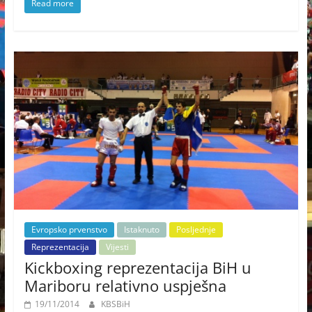
Read more
Evropsko prvenstvo
Istaknuto
Posljednje
Reprezentacija
Vijesti
Kickboxing reprezentacija BiH u
Mariboru relativno uspješna
19/11/2014
KBSBiH