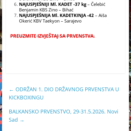
NAJUSPJEŠNIJI Ml. KADET -37 kg
– Čelebić
Benjamin KBS Zino – Bihać
NAJUSPJEŠNIJA Ml. KADETKINJA -42
– Aiša
Okerić KBV Taekyon – Sarajevo
PREUZMITE IZVJEŠTAJ SA PRVENSTVA.
←
ODRŽAN 1. DIO DRŽAVNOG PRVENSTVA U
KICKBOXINGU
BALKANSKO PRVENSTVO, 29-31.5.2026. Novi
Sad
→