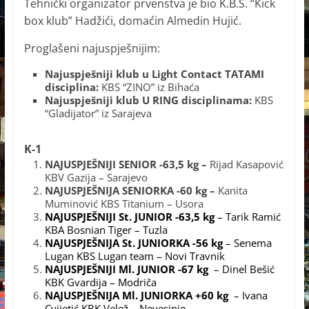
Tehnički organizator prvenstva je bio K.B.S. “Kick
box klub” Hadžići, domaćin Almedin Hujić.
Proglašeni najuspješnijim:
Najuspješniji klub u Light Contact TATAMI
disciplina:
KBS “ZINO” iz Bihaća
Najuspješniji klub U RING disciplinama:
KBS
“Gladijator” iz Sarajeva
K-1
NAJUSPJEŠNIJI SENIOR -63,5 kg –
Rijad Kasapović
KBV Gazija – Sarajevo
NAJUSPJEŠNIJA SENIORKA -60 kg –
Kanita
Muminović KBS Titanium – Usora
NAJUSPJEŠNIJI St. JUNIOR -63,5 kg
– Tarik Ramić
KBA Bosnian Tiger – Tuzla
NAJUSPJEŠNIJA St. JUNIORKA -56 kg
– Senema
Lugan KBS Lugan team – Novi Travnik
NAJUSPJEŠNIJI Ml. JUNIOR -67 kg
– Dinel Bešić
KBK Gvardija – Modriča
NAJUSPJEŠNIJA Ml. JUNIORKA +60 kg
– Ivana
Cvijetić KBK Velež – Nevesinje