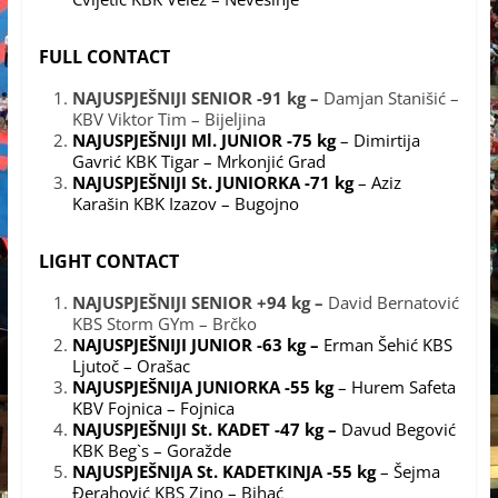
FULL CONTACT
NAJUSPJEŠNIJI SENIOR -91 kg –
Damjan Stanišić –
KBV Viktor Tim – Bijeljina
NAJUSPJEŠNIJI Ml. JUNIOR -75 kg
– Dimirtija
Gavrić KBK Tigar – Mrkonjić Grad
NAJUSPJEŠNIJI St. JUNIORKA -71 kg
– Aziz
Karašin KBK Izazov – Bugojno
LIGHT CONTACT
NAJUSPJEŠNIJI SENIOR +94 kg –
David Bernatović
KBS Storm GYm – Brčko
NAJUSPJEŠNIJI JUNIOR -63 kg –
Erman Šehić KBS
Ljutoč – Orašac
NAJUSPJEŠNIJA JUNIORKA -55 kg
– Hurem Safeta
KBV Fojnica – Fojnica
NAJUSPJEŠNIJI St. KADET -47 kg –
Davud Begović
KBK Beg`s – Goražde
NAJUSPJEŠNIJA St. KADETKINJA -55 kg
– Šejma
Đerahović KBS Zino – Bihać