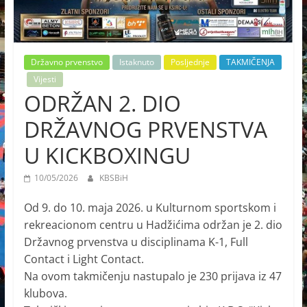
Državno prvenstvo
Istaknuto
Posljednje
TAKMIČENJA
Vijesti
ODRŽAN 2. DIO
DRŽAVNOG PRVENSTVA
U KICKBOXINGU
10/05/2026
KBSBiH
Od 9. do 10. maja 2026. u Kulturnom sportskom i
rekreacionom centru u Hadžićima održan je 2. dio
Državnog prvenstva u disciplinama K-1, Full
Contact i Light Contact.
Na ovom takmičenju nastupalo je 230 prijava iz 47
klubova.