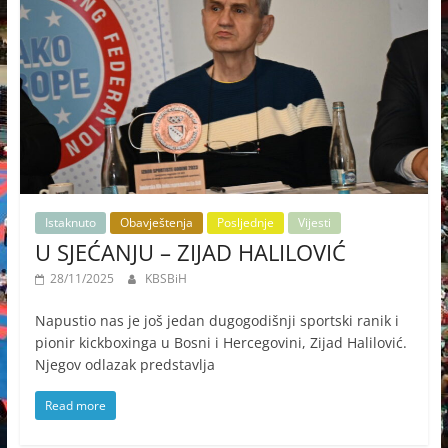
Istaknuto
Obavještenja
Posljednje
Vijesti
U SJEĆANJU – ZIJAD HALILOVIĆ
28/11/2025
KBSBiH
Napustio nas je još jedan dugogodišnji sportski ranik i
pionir kickboxinga u Bosni i Hercegovini, Zijad Halilović.
Njegov odlazak predstavlja
Read more