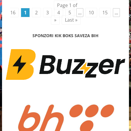
Page 1 of
16
1
2
3
4
5
...
10
15
...
»
Last »
SPONZORI KIK BOKS SAVEZA BIH