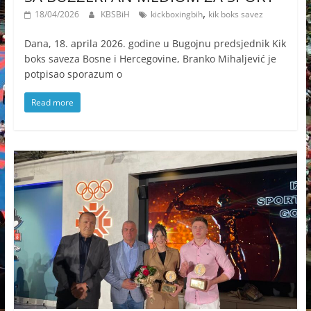
,
18/04/2026
KBSBiH
kickboxingbih
kik boks savez
Dana, 18. aprila 2026. godine u Bugojnu predsjednik Kik
boks saveza Bosne i Hercegovine, Branko Mihaljević je
potpisao sporazum o
Read more