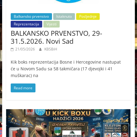
Balkansko prvenstvo
Istaknuto
Posljednje
Reprezentacija
Vijesti
BALKANSKO PRVENSTVO, 29-
31.5.2026. Novi Sad
21/05/2026
KBSBiH
Kik boks reprezentacija Bosne i Hercegovine nastupat
će u Novom Sadu sa 58 takmičara (17 djevojki i 41
muškarac) na
Read more