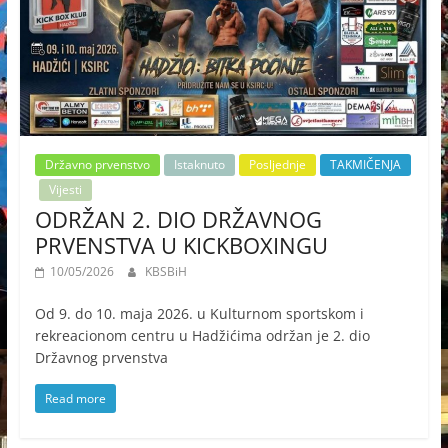
Državno prvenstvo
Istaknuto
Posljednje
TAKMIČENJA
Vijesti
ODRŽAN 2. DIO DRŽAVNOG
PRVENSTVA U KICKBOXINGU
10/05/2026
KBSBiH
Od 9. do 10. maja 2026. u Kulturnom sportskom i
rekreacionom centru u Hadžićima održan je 2. dio
Državnog prvenstva
Read more