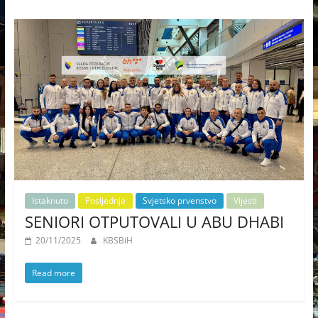
Istaknuto
Posljednje
Svjetsko prvenstvo
Vijesti
SENIORI OTPUTOVALI U ABU DHABI
20/11/2025
KBSBiH
Read more