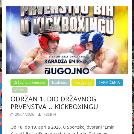
Državno prvenstvo
Istaknuto
Posljednje
TAKMIČENJA
Vijesti
ODRŽAN 1. DIO DRŽAVNOG
PRVENSTVA U KICKBOXINGU
20/04/2026
KBSBiH
Od 18. do 19. aprila 2026. u Sportskoj dvorani “Emir
Karadž-Eki” u Bugojnu održan je 1. dio Državnog