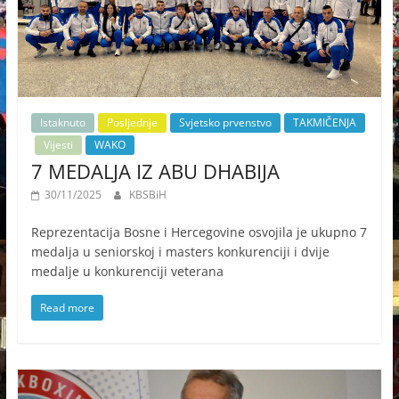
Istaknuto
Posljednje
Svjetsko prvenstvo
TAKMIČENJA
Vijesti
WAKO
7 MEDALJA IZ ABU DHABIJA
30/11/2025
KBSBiH
Reprezentacija Bosne i Hercegovine osvojila je ukupno 7
medalja u seniorskoj i masters konkurenciji i dvije
medalje u konkurenciji veterana
Read more