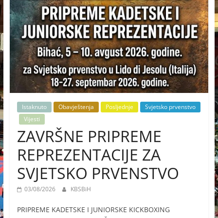
Istaknuto
Obavještenja
Posljednje
Svjetsko prvenstvo
Vijesti
ZAVRŠNE PRIPREME
REPREZENTACIJE ZA
SVJETSKO PRVENSTVO
03/08/2026
KBSBiH
PRIPREME KADETSKE I JUNIORSKE KICKBOXING