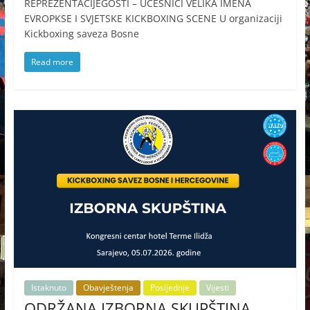
REPREZENTACIJEGOSTI – UČESNICI VELIKA IMENA
EVROPKSE I SVJETSKE KICKBOXING SCENE U organizaciji
Kickboxing saveza Bosne
Read more
Istaknuto
Obavještenja
Posljednje
Vijesti
ODRŽANA IZBORNA SKUPŠTINA