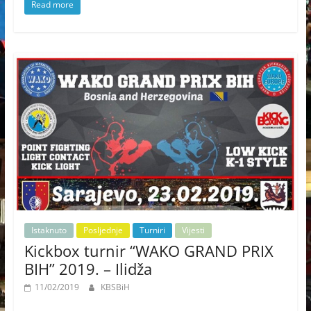
Read more
Istaknuto
Posljednje
Turniri
Vijesti
Kickbox turnir “WAKO GRAND PRIX
BIH” 2019. – Ilidža
11/02/2019
KBSBiH