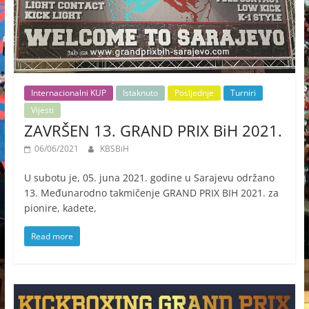
Internacionalni KUP
Istaknuto
Posljednje
Turniri
Vijesti
ZAVRŠEN 13. GRAND PRIX BiH 2021.
06/06/2021
KBSBiH
U subotu je, 05. juna 2021. godine u Sarajevu održano
13. Međunarodno takmičenje GRAND PRIX BIH 2021. za
pionire, kadete,
Read more