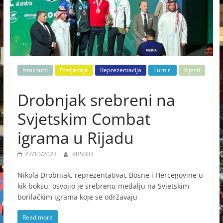
Istaknuto
Posljednje
Reprezentacija
Turniri
Vijesti
Drobnjak srebreni na
Svjetskim Combat
igrama u Rijadu
27/10/2023
KBSBiH
Nikola Drobnjak, reprezentativac Bosne i Hercegovine u
kik boksu, osvojio je srebrenu medalju na Svjetskim
borilačkim igrama koje se održavaju
Read more