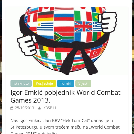
Istaknuto
Posljednje
Turniri
Vijesti
Igor Emkić pobjednik World Combat
Games 2013.
25/10/2013
KBSBiH
Naš Igor Emkić, član KBV “Flek Tom-Cat” danas je u
St.Petesburgu u svom trećem meču na „World Combat
Games 2013“ pobijedio