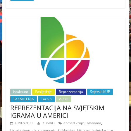
Istaknuto
Posljednje
Reprezentacija
Svjetski KUP
TAKMIČENJA
Turniri
Vijesti
REPREZENTACIJA NA SVJETSKIM
IGRAMA U AMERICI
,
,
10/07/2022
KBSBiH
ahmed krnjic
alabama
,
,
,
,
,
birmingham
dajan ivanovic
kickboxing
kik boks
Svjetske igre