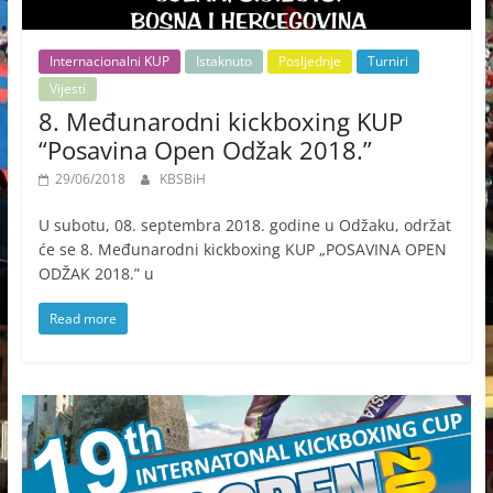
Internacionalni KUP
Istaknuto
Posljednje
Turniri
Vijesti
8. Međunarodni kickboxing KUP
“Posavina Open Odžak 2018.”
29/06/2018
KBSBiH
U subotu, 08. septembra 2018. godine u Odžaku, održat
će se 8. Međunarodni kickboxing KUP „POSAVINA OPEN
ODŽAK 2018.” u
Read more