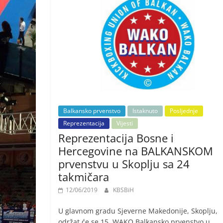
Balkansko prvenstvo
Istaknuto
Posljednje
Reprezentacija
Vijesti
Reprezentacija Bosne i
Hercegovine na BALKANSKOM
prvenstvu u Skoplju sa 24
takmičara
12/06/2019
KBSBiH
U glavnom gradu Sjeverne Makedonije, Skoplju,
održat će se 15. WAKO Balkansko prvenstvo u