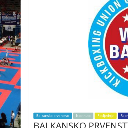
Balkansko prvenstvo
Istaknuto
Posljednje
Repr
BALKANSKO PRVENSTVO