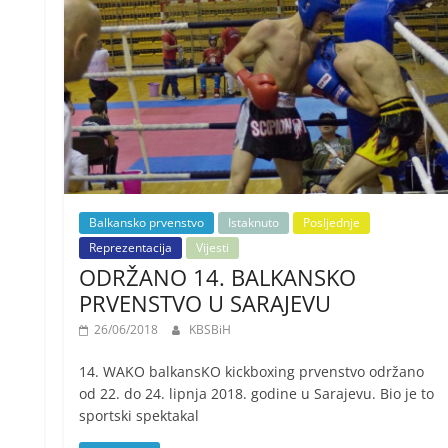
Balkansko prvenstvo
Istaknuto
Posljednje
Reprezentacija
Vijesti
ODRŽANO 14. BALKANSKO
PRVENSTVO U SARAJEVU
26/06/2018
KBSBiH
14. WAKO balkansKO kickboxing prvenstvo održano
od 22. do 24. lipnja 2018. godine u Sarajevu. Bio je to
sportski spektakal