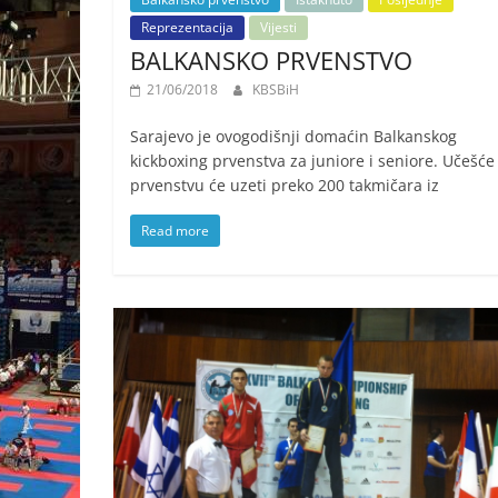
Reprezentacija
Vijesti
BALKANSKO PRVENSTVO
21/06/2018
KBSBiH
Sarajevo je ovogodišnji domaćin Balkanskog
kickboxing prvenstva za juniore i seniore. Učešće
prvenstvu će uzeti preko 200 takmičara iz
Read more