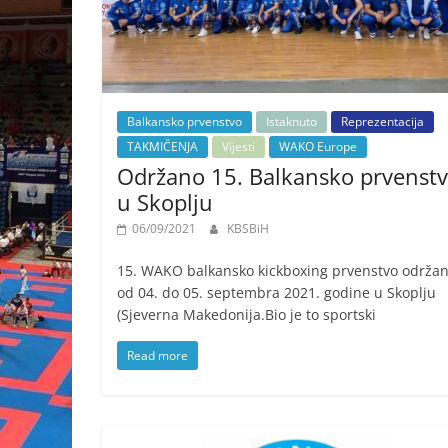
Balkansko prvenstvo
Istaknuto
Reprezentacija
TAKMIČENJA
Vijesti
WAKO Europe
Održano 15. Balkansko prvenst
u Skoplju
06/09/2021
KBSBiH
15. WAKO balkansko kickboxing prvenstvo održa
od 04. do 05. septembra 2021. godine u Skoplju
(Sjeverna Makedonija.Bio je to sportski
Read more