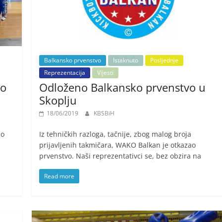
Balkansko prvenstvo
Istaknuto
Posljednje
Reprezentacija
Vijesti
vo
Odloženo Balkansko prvenstvo u
Skoplju
18/06/2019
KBSBiH
no
Iz tehničkih razloga, tačnije, zbog malog broja
prijavljenih takmičara, WAKO Balkan je otkazao
prvenstvo. Naši reprezentativci se, bez obzira na
Read more