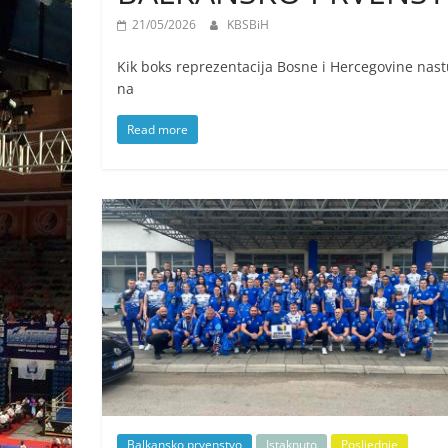
21/05/2026
KBSBiH
Kik boks reprezentacija Bosne i Hercegovine nast
na
Read more
Balkansko prvenstvo
Istaknuto
Posljednje