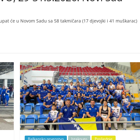
upat će u Novom Sadu sa 58 takmičara (17 djevojki i 41 muškarac)
Balkansko prvenstvo
Istaknuto
Posljednje