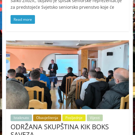
Salko Zildžić, objavio je spisak seniorske reprezentacije
za predstojeće Svjetsko seniorsko prvenstvo koje će
Read more
Istaknuto
Obavještenja
Posljednje
Vijesti
ODRŽANA SKUPŠTINA KIK BOKS
SAVEZA