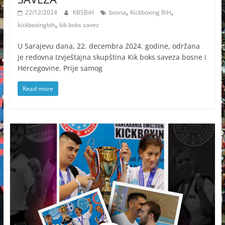
,
,
22/12/2024
KBSBiH
bosna
Kickboxing BiH
,
kickboxingbih
kik boks savez
U Sarajevu dana, 22. decembra 2024. godine, održana
je redovna Izvještajna skupština Kik boks saveza bosne i
Hercegovine. Prije samog
Read more