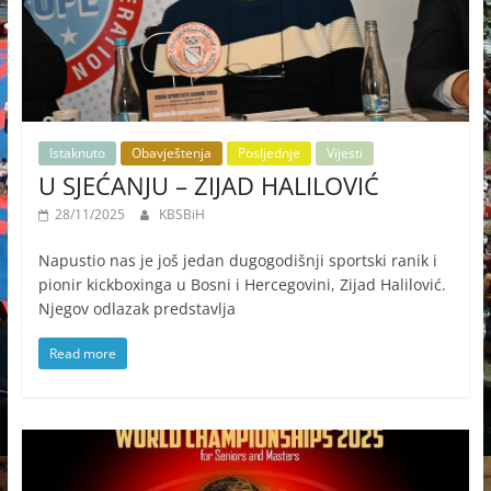
Istaknuto
Obavještenja
Posljednje
Vijesti
U SJEĆANJU – ZIJAD HALILOVIĆ
28/11/2025
KBSBiH
Napustio nas je još jedan dugogodišnji sportski ranik i
pionir kickboxinga u Bosni i Hercegovini, Zijad Halilović.
Njegov odlazak predstavlja
Read more