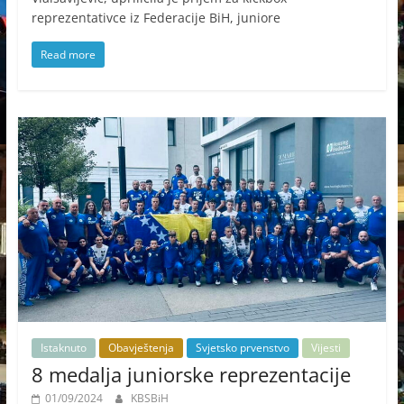
reprezentativce iz Federacije BiH, juniore
Read more
Istaknuto
Obavještenja
Svjetsko prvenstvo
Vijesti
8 medalja juniorske reprezentacije
01/09/2024
KBSBiH