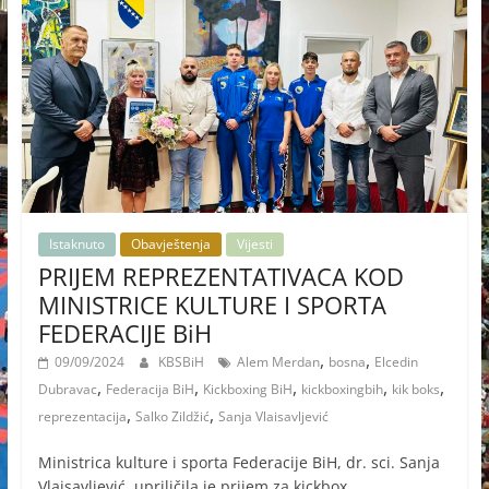
Istaknuto
Obavještenja
Vijesti
PRIJEM REPREZENTATIVACA KOD
MINISTRICE KULTURE I SPORTA
FEDERACIJE BiH
,
,
09/09/2024
KBSBiH
Alem Merdan
bosna
Elcedin
,
,
,
,
,
Dubravac
Federacija BiH
Kickboxing BiH
kickboxingbih
kik boks
,
,
reprezentacija
Salko Zildžić
Sanja Vlaisavljević
Ministrica kulture i sporta Federacije BiH, dr. sci. Sanja
Vlaisavljević, upriličila je prijem za kickbox