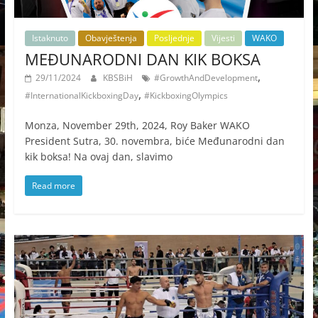
Istaknuto
Obavještenja
Posljednje
Vijesti
WAKO
MEĐUNARODNI DAN KIK BOKSA
,
29/11/2024
KBSBiH
#GrowthAndDevelopment
,
#InternationalKickboxingDay
#KickboxingOlympics
Monza, November 29th, 2024, Roy Baker WAKO
President Sutra, 30. novembra, biće Međunarodni dan
kik boksa! Na ovaj dan, slavimo
Read more