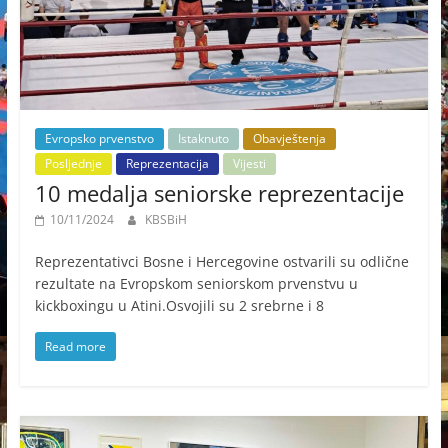
Evropsko prvenstvo
Istaknuto
Obavještenja
Posljednje
Reprezentacija
Vijesti
10 medalja seniorske reprezentacije
10/11/2024
KBSBiH
Reprezentativci Bosne i Hercegovine ostvarili su odlične
rezultate na Evropskom seniorskom prvеnstvu u
kickboxingu u Atini.Osvojili su 2 srebrne i 8
Read more