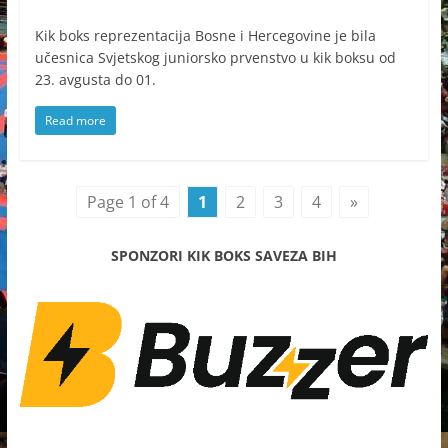
Kik boks reprezentacija Bosne i Hercegovine je bila
učesnica Svjetskog juniorsko prvenstvo u kik boksu od
23. avgusta do 01.
Read more
Page 1 of 4
1
2
3
4
»
SPONZORI KIK BOKS SAVEZA BIH