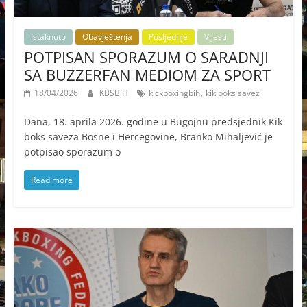
Istaknuto
Obavještenja
Posljednje
Vijesti
POTPISAN SPORAZUM O SARADNJI
SA BUZZERFAN MEDIOM ZA SPORT
,
18/04/2026
KBSBiH
kickboxingbih
kik boks savez
Dana, 18. aprila 2026. godine u Bugojnu predsjednik Kik
boks saveza Bosne i Hercegovine, Branko Mihaljević je
potpisao sporazum o
Read more