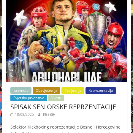
Istaknuto
Obavještenja
Posljednje
Reprezentacija
Svjetsko prvenstvo
Vijesti
SPISAK SENIORSKE REPRZENTACIJE
18/08/2025
KBSBiH
Selektor Kickboxing reprezentacije Bosne i Hercegovine