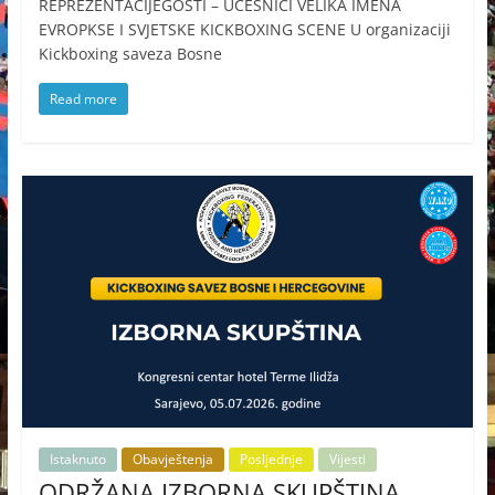
REPREZENTACIJEGOSTI – UČESNICI VELIKA IMENA
EVROPKSE I SVJETSKE KICKBOXING SCENE U organizaciji
Kickboxing saveza Bosne
Read more
Istaknuto
Obavještenja
Posljednje
Vijesti
ODRŽANA IZBORNA SKUPŠTINA