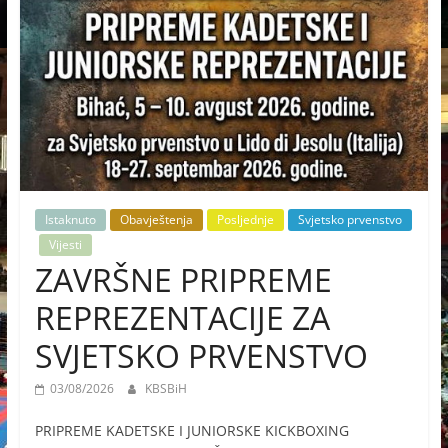
Istaknuto
Obavještenja
Posljednje
Svjetsko prvenstvo
Vijesti
ZAVRŠNE PRIPREME
REPREZENTACIJE ZA
SVJETSKO PRVENSTVO
03/08/2026
KBSBiH
PRIPREME KADETSKE I JUNIORSKE KICKBOXING