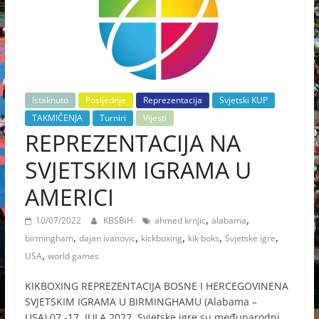
Istaknuto
Posljednje
Reprezentacija
Svjetski KUP
TAKMIČENJA
Turniri
Vijesti
REPREZENTACIJA NA
SVJETSKIM IGRAMA U
AMERICI
,
,
10/07/2022
KBSBiH
ahmed krnjic
alabama
,
,
,
,
,
birmingham
dajan ivanovic
kickboxing
kik boks
Svjetske igre
,
USA
world games
KIKBOXING REPREZENTACIJA BOSNE I HERCEGOVINENA
SVJETSKIM IGRAMA U BIRMINGHAMU (Alabama –
USA) 07.-17. JULA 2022. Svjetske igre su međunarodni