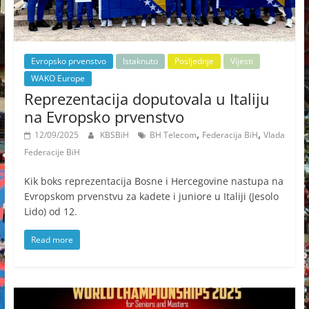
Evropsko prvenstvo
Istaknuto
Posljednje
Vijesti
WAKO Europe
Reprezentacija doputovala u Italiju
na Evropsko prvenstvo
,
,
12/09/2025
KBSBiH
BH Telecom
Federacija BiH
Vlada
Federacije BiH
Kik boks reprezentacija Bosne i Hercegovine nastupa na
Evropskom prvenstvu za kadete i juniore u Italiji (Jesolo
Lido) od 12.
Read more