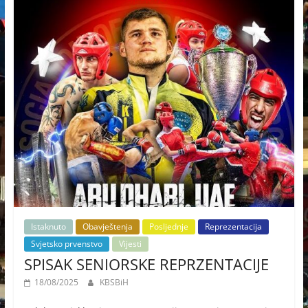
Istaknuto
Obavještenja
Posljednje
Reprezentacija
Svjetsko prvenstvo
Vijesti
SPISAK SENIORSKE REPRZENTACIJE
18/08/2025
KBSBiH