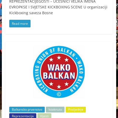
REPREZENTACIJEGOSTI – UČESNICI VELIKA IMENA
EVROPKSE I SVJETSKE KICKBOXING SCENE U organizaciji
Kickboxing saveza Bosne
Read more
Balkansko prvenstvo
Istaknuto
Posljednje
Reprezentacija
Vijesti