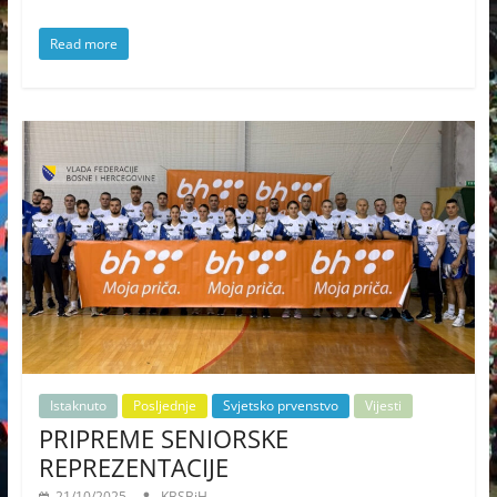
Read more
Istaknuto
Posljednje
Svjetsko prvenstvo
Vijesti
PRIPREME SENIORSKE
REPREZENTACIJE
21/10/2025
KBSBiH