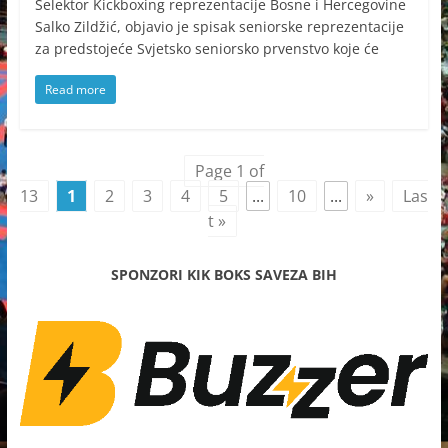
Selektor Kickboxing reprezentacije Bosne i Hercegovine
Salko Zildžić, objavio je spisak seniorske reprezentacije
za predstojeće Svjetsko seniorsko prvenstvo koje će
Read more
Page 1 of
13
1
2
3
4
5
...
10
...
»
Las
t »
SPONZORI KIK BOKS SAVEZA BIH