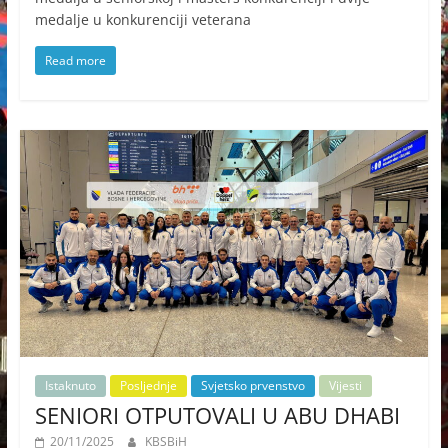
medalje u konkurenciji veterana
Read more
Istaknuto
Posljednje
Svjetsko prvenstvo
Vijesti
SENIORI OTPUTOVALI U ABU DHABI
20/11/2025
KBSBiH