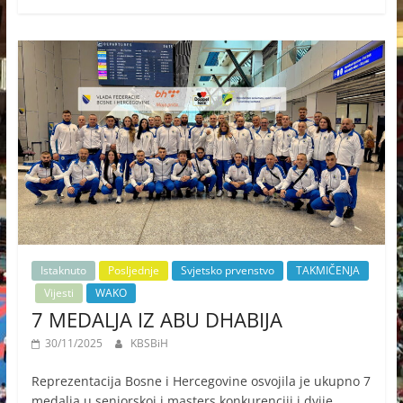
Istaknuto
Posljednje
Svjetsko prvenstvo
TAKMIČENJA
Vijesti
WAKO
7 MEDALJA IZ ABU DHABIJA
30/11/2025
KBSBiH
Reprezentacija Bosne i Hercegovine osvojila je ukupno 7
medalja u seniorskoj i masters konkurenciji i dvije