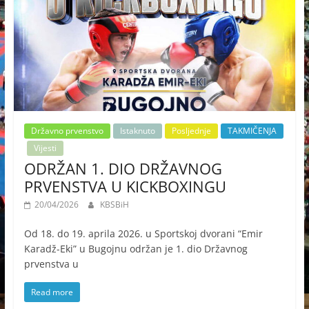
Državno prvenstvo
Istaknuto
Posljednje
TAKMIČENJA
Vijesti
ODRŽAN 1. DIO DRŽAVNOG
PRVENSTVA U KICKBOXINGU
20/04/2026
KBSBiH
Od 18. do 19. aprila 2026. u Sportskoj dvorani “Emir
Karadž-Eki” u Bugojnu održan je 1. dio Državnog
prvenstva u
Read more