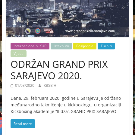
Internacionalni KUP
Istaknuto
Posljednje
Turniri
Vijesti
ODRŽAN GRAND PRIX
SARAJEVO 2020.
01/03/2020
KBSBiH
Dana, 29. februara 2020. godine u Sarajevu je održano
međunarodno takmičenje u kickboxingu, u organizaciji
Kickboxing akademije “Ilidža”,GRAND PRIX SARAJEVO
Read more