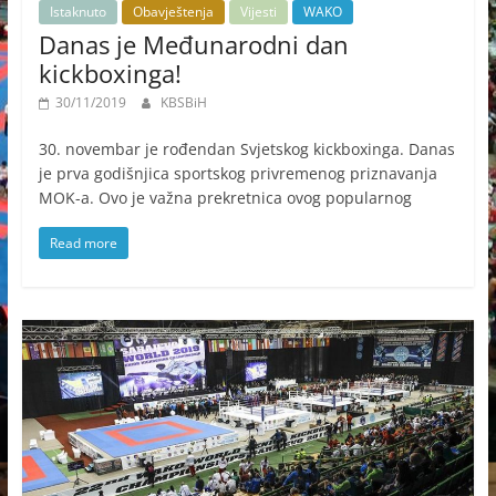
Istaknuto
Obavještenja
Vijesti
WAKO
Danas je Međunarodni dan
kickboxinga!
30/11/2019
KBSBiH
30. novembar je rođendan Svjetskog kickboxinga. Danas
je prva godišnjica sportskog privremenog priznavanja
MOK-a. Ovo je važna prekretnica ovog popularnog
Read more