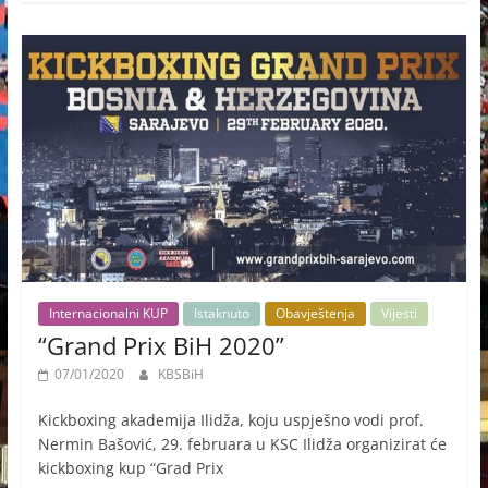
Internacionalni KUP
Istaknuto
Obavještenja
Vijesti
“Grand Prix BiH 2020”
07/01/2020
KBSBiH
Kickboxing akademija Ilidža, koju uspješno vodi prof.
Nermin Bašović, 29. februara u KSC Ilidža organizirat će
kickboxing kup “Grad Prix