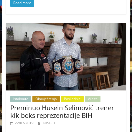
Read more
Istaknuto
Obavještenja
Posljednje
Vijesti
Preminuo Husein Selimović trener
kik boks reprezentacije BiH
22/07/2019
KBSBiH