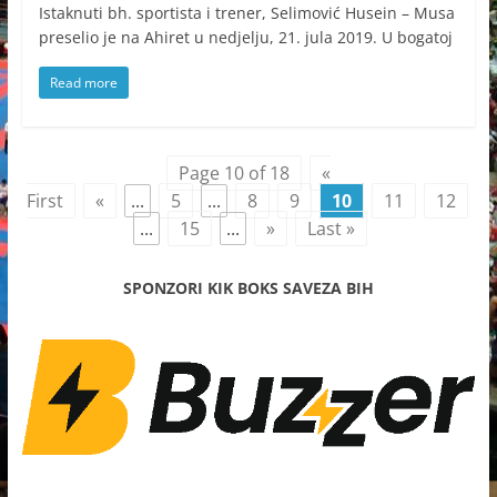
Istaknuti bh. sportista i trener, Selimović Husein – Musa
preselio je na Ahiret u nedjelju, 21. jula 2019. U bogatoj
Read more
Page 10 of 18
«
First
«
...
5
...
8
9
10
11
12
...
15
...
»
Last »
SPONZORI KIK BOKS SAVEZA BIH