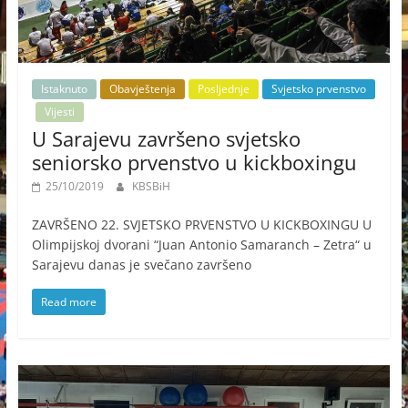
Istaknuto
Obavještenja
Posljednje
Svjetsko prvenstvo
Vijesti
U Sarajevu završeno svjetsko
seniorsko prvenstvo u kickboxingu
25/10/2019
KBSBiH
ZAVRŠENO 22. SVJETSKO PRVENSTVO U KICKBOXINGU U
Olimpijskoj dvorani “Juan Antonio Samaranch – Zetra“ u
Sarajevu danas je svečano završeno
Read more