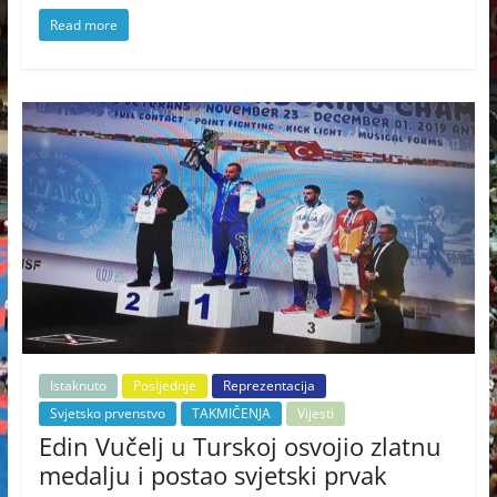
Read more
Istaknuto
Posljednje
Reprezentacija
Svjetsko prvenstvo
TAKMIČENJA
Vijesti
Edin Vučelj u Turskoj osvojio zlatnu
medalju i postao svjetski prvak