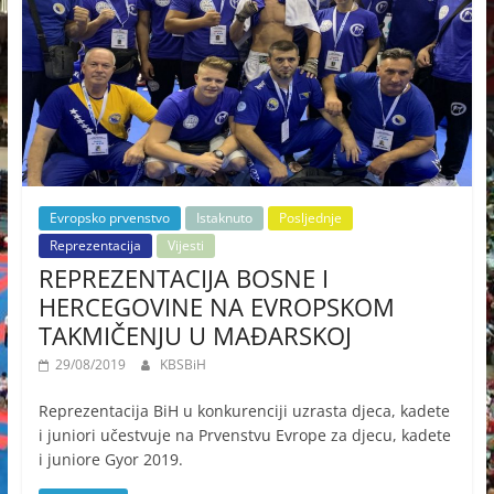
Evropsko prvenstvo
Istaknuto
Posljednje
Reprezentacija
Vijesti
REPREZENTACIJA BOSNE I
HERCEGOVINE NA EVROPSKOM
TAKMIČENJU U MAĐARSKOJ
29/08/2019
KBSBiH
Reprezentacija BiH u konkurenciji uzrasta djeca, kadete
i juniori učestvuje na Prvenstvu Evrope za djecu, kadete
i juniore Gyor 2019.