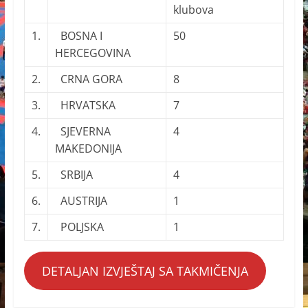
klubova
1.
BOSNA I
50
HERCEGOVINA
2.
CRNA GORA
8
3.
HRVATSKA
7
4.
SJEVERNA
4
MAKEDONIJA
5.
SRBIJA
4
6.
AUSTRIJA
1
7.
POLJSKA
1
DETALJAN IZVJEŠTAJ SA TAKMIČENJA