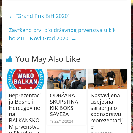
←
“Grand Prix BiH 2020”
Završeno prvi dio državnog prvenstva u kik
boksu – Novi Grad 2020.
→
You May Also Like
Reprezentaci
ODRŽANA
Nastavljena
ja Bosne i
SKUPŠTINA
uspješna
Hercegovine
KIK BOKS
saradnja o
na
SAVEZA
sponzorstvu
BALKANSKO
reprezentacij
22/12/2024
M prvenstvu
e
u Skoplju sa