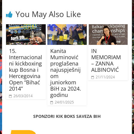
You May Also Like
15.
Kanita
IN
Internacional
Muminović
MEMORIAM
ni kickboxing
proglašena
– ZANNA
kup Bosna i
najuspješnij
ALBINOVIĆ
Hercegovina
om
21/11/2024
Open “Bihać
juniorkom
2014”
BiH za 2024.
godinu
26/03/2014
24/01/2025
SPONZORI KIK BOKS SAVEZA BIH