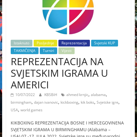
Istaknuto
Posljednje
Reprezentacija
Svjetski KUP
TAKMIČENJA
Turniri
Vijesti
REPREZENTACIJA NA
SVJETSKIM IGRAMA U
AMERICI
,
,
10/07/2022
KBSBiH
ahmed krnjic
alabama
,
,
,
,
,
birmingham
dajan ivanovic
kickboxing
kik boks
Svjetske igre
,
USA
world games
KIKBOXING REPREZENTACIJA BOSNE I HERCEGOVINENA
SVJETSKIM IGRAMA U BIRMINGHAMU (Alabama –
USA) 07.-17. JULA 2022. Svjetske igre su međunarodni