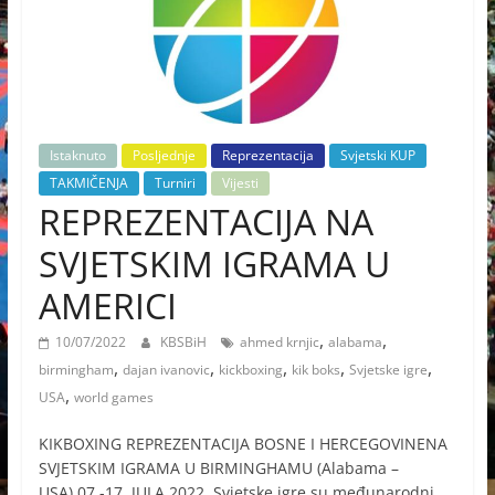
Istaknuto
Posljednje
Reprezentacija
Svjetski KUP
TAKMIČENJA
Turniri
Vijesti
REPREZENTACIJA NA
SVJETSKIM IGRAMA U
AMERICI
,
,
10/07/2022
KBSBiH
ahmed krnjic
alabama
,
,
,
,
,
birmingham
dajan ivanovic
kickboxing
kik boks
Svjetske igre
,
USA
world games
KIKBOXING REPREZENTACIJA BOSNE I HERCEGOVINENA
SVJETSKIM IGRAMA U BIRMINGHAMU (Alabama –
USA) 07.-17. JULA 2022. Svjetske igre su međunarodni