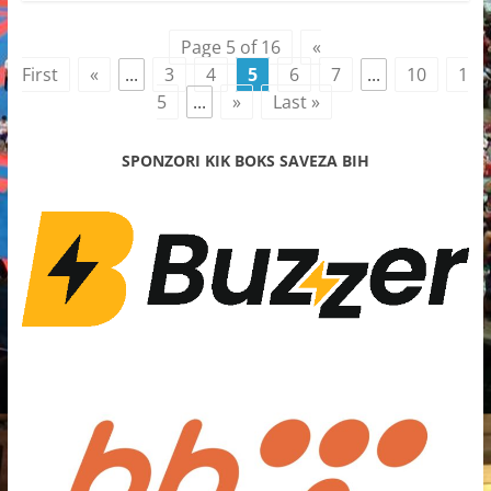
Page 5 of 16
«
First
«
...
3
4
5
6
7
...
10
1
5
...
»
Last »
SPONZORI KIK BOKS SAVEZA BIH