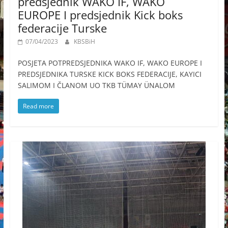
predsjednik WAKO IF, WAKO
EUROPE I predsjednik Kick boks
federacije Turske
07/04/2023
KBSBiH
POSJETA POTPREDSJEDNIKA WAKO IF, WAKO EUROPE I
PREDSJEDNIKA TURSKE KICK BOKS FEDERACIJE, KAYICI
SALIMOM I ČLANOM UO TKB TÜMAY ÜNALOM
Read more