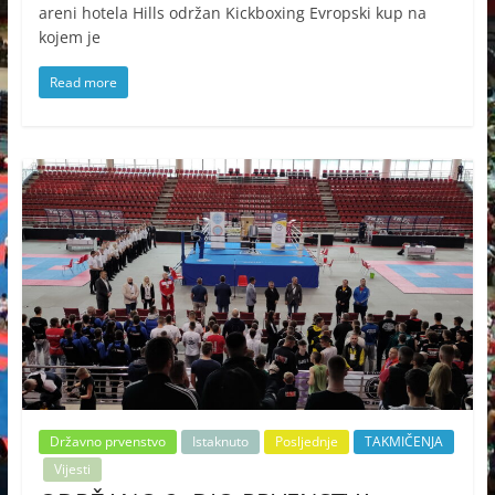
areni hotela Hills održan Kickboxing Evropski kup na
kojem je
Read more
Državno prvenstvo
Istaknuto
Posljednje
TAKMIČENJA
Vijesti