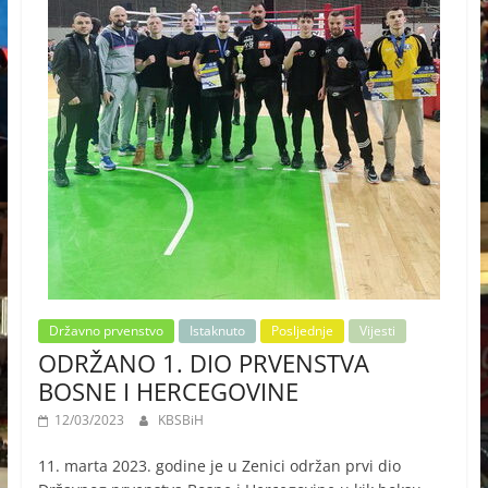
Državno prvenstvo
Istaknuto
Posljednje
Vijesti
ODRŽANO 1. DIO PRVENSTVA
BOSNE I HERCEGOVINE
12/03/2023
KBSBiH
11. marta 2023. godine je u Zenici održan prvi dio