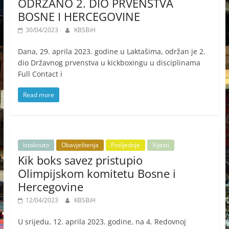
ODRŽANO 2. DIO PRVENSTVA
BOSNE I HERCEGOVINE
30/04/2023
KBSBiH
Dana, 29. aprila 2023. godine u Laktašima, održan je 2.
dio Državnog prvenstva u kickboxingu u disciplinama
Full Contact i
Read more
Istaknuto
Obavještenja
Posljednje
Vijesti
Kik boks savez pristupio
Olimpijskom komitetu Bosne i
Hercegovine
12/04/2023
KBSBiH
U srijedu, 12. aprila 2023. godine, na 4. Redovnoj