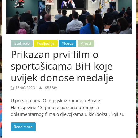
Istaknuto
Posljednje
Videos
Vijesti
Prikazan prvi film o
sportašicama BiH koje
uvijek donose medalje
13/06/2023
KBSBiH
U prostorijama Olimpijskog komiteta Bosne i
Hercegovine 13. juna je održana premijera
dokumentarnog filma o djevojkama u kickboksu, koji su
Read more