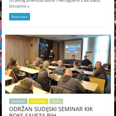
Državnog prvenstva Bosne i Hercegovine u kik boksu.
Discipline u
Read more
Istaknuto
Posljednje
Vijesti
ODRŽAN SUDIJSKI SEMINAR KIK
BOKS SAVEZA BIH