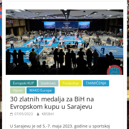
Evropski KUP
Istaknuto
Posljednje
TAKMIČENJA
Vijesti
WAKO Europe
30 zlatnih medalja za BiH na
Evropskom kupu u Sarajevu
07/05/2023
KBSBiH
U Sarajevu je od 5.-7. maja 2023. godine u sportskoj