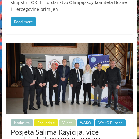
skupštini OK BiH u članstvo Olimpijskog komiteta Bosne
i Hercegovine primljen
Read more
Istaknuto
Posljednje
Vijesti
WAKO
WAKO Europe
Posjeta Salima Kayicija, vice