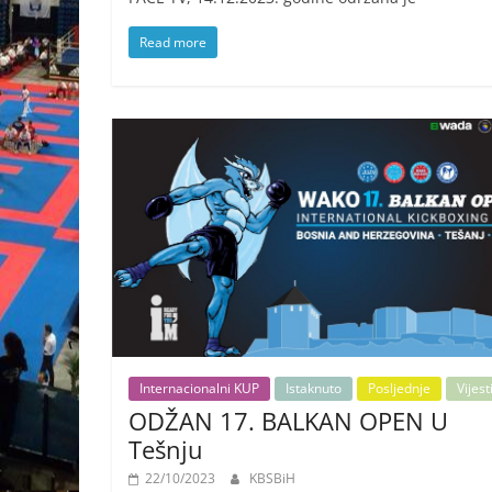
Read more
Internacionalni KUP
Istaknuto
Posljednje
Vijest
ODŽAN 17. BALKAN OPEN U
Tešnju
22/10/2023
KBSBiH