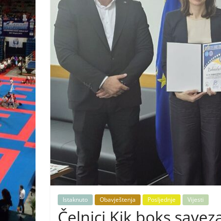
Istaknuto
Obavještenja
Posljednje
Vijesti
Čelnici Kik boks saveza