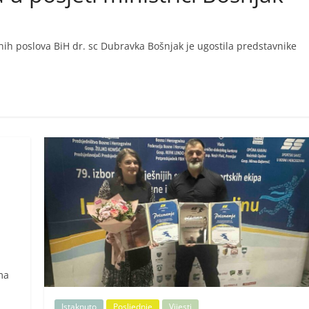
lnih poslova BiH dr. sc Dubravka Bošnjak je ugostila predstavnike
ma
Istaknuto
Posljednje
Vijesti