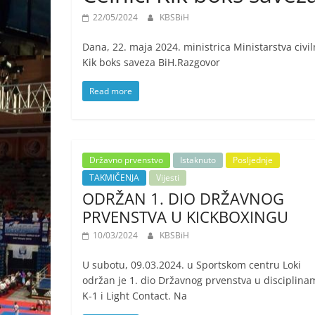
22/05/2024
KBSBiH
Dana, 22. maja 2024. ministrica Ministarstva civi
Kik boks saveza BiH.Razgovor
Read more
Državno prvenstvo
Istaknuto
Posljednje
TAKMIČENJA
Vijesti
ODRŽAN 1. DIO DRŽAVNOG
PRVENSTVA U KICKBOXINGU
10/03/2024
KBSBiH
U subotu, 09.03.2024. u Sportskom centru Loki
održan je 1. dio Državnog prvenstva u disciplina
K-1 i Light Contact. Na