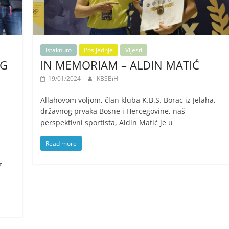
Istaknuto
Posljednje
Vijesti
OG
IN MEMORIAM – ALDIN MATIĆ
19/01/2024
KBSBiH
Allahovom voljom, član kluba K.B.S. Borac iz Jelaha,
državnog prvaka Bosne i Hercegovine, naš
perspektivni sportista, Aldin Matić je u
Read more
z