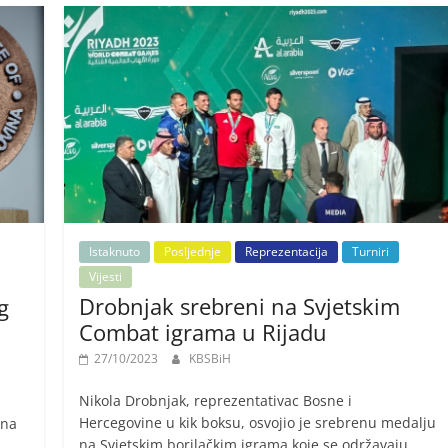
Istaknuto
Posljednje
Reprezentacija
Turniri
Vijesti
Drobnjak srebreni na Svjetskim
g
Combat igrama u Rijadu
27/10/2023
KBSBiH
Nikola Drobnjak, reprezentativac Bosne i
Hercegovine u kik boksu, osvojio je srebrenu medalju
 na
na Svjetskim borilačkim igrama koje se održavaju