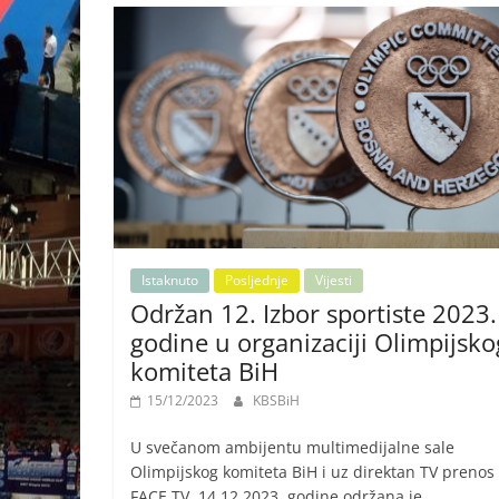
Istaknuto
Posljednje
Vijesti
Održan 12. Izbor sportiste 2023.
godine u organizaciji Olimpijsko
komiteta BiH
15/12/2023
KBSBiH
U svečanom ambijentu multimedijalne sale
Olimpijskog komiteta BiH i uz direktan TV prenos
FACE TV, 14.12.2023. godine održana je