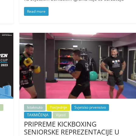
Read more
i
Istaknuto
Posljednje
Svjetsko prvenstvo
TAKMIČENJA
Vijesti
PRIPREME KICKBOXING
SENIORSKE REPREZENTACIJE U