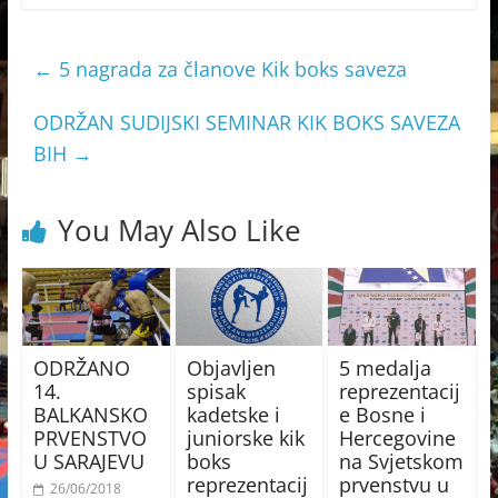
←
5 nagrada za članove Kik boks saveza
ODRŽAN SUDIJSKI SEMINAR KIK BOKS SAVEZA
BIH
→
You May Also Like
ODRŽANO
Objavljen
5 medalja
14.
spisak
reprezentacij
BALKANSKO
kadetske i
e Bosne i
PRVENSTVO
juniorske kik
Hercegovine
U SARAJEVU
boks
na Svjetskom
reprezentacij
prvenstvu u
26/06/2018