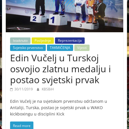
Istaknuto
Posljednje
Reprezentacija
Svjetsko prvenstvo
TAKMIČENJA
Vijesti
Edin Vučelj u Turskoj
osvojio zlatnu medalju i
postao svjetski prvak
30/11/2019
KBSBiH
Edin Vučelj je na svjetskom prvenstvu održanom u
Antaliji, Turska, postao je svjetski prvak u WAKO
kickboxingu u disciplini Kick
Read more