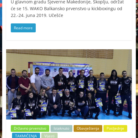
U glavnom gradu Sjeverne Makedonije, Skoplju, održat
će se 15. WAKO Balkansko prvenstvo u kickboxingu od
22.-24. juna 2019. Učešće
Read more
Državno prvenstvo
Istaknuto
Obavještenja
Posljednje
TAKMIČENJA
Vijesti