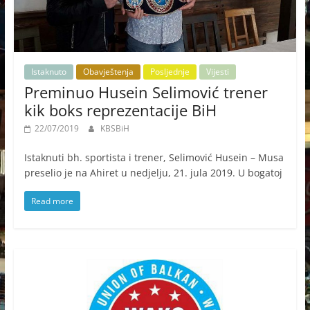
Istaknuto
Obavještenja
Posljednje
Vijesti
Preminuo Husein Selimović trener
kik boks reprezentacije BiH
22/07/2019
KBSBiH
Istaknuti bh. sportista i trener, Selimović Husein – Musa
preselio je na Ahiret u nedjelju, 21. jula 2019. U bogatoj
Read more