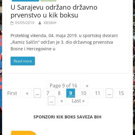
U Sarajevu održano državno
prvenstvo u kik boksu
05/05/2019
KBSBiH
Proteklog vikenda, 04. maja 2019. u sportskoj dvorani
„Ramiz Salčin“ održan je 3. dio državnog prvenstva
Bosne i Hercegovine u
Read more
Page 9 of 16
«
First
«
...
7
8
9
10
11
...
15
...
»
Last »
SPONZORI KIK BOKS SAVEZA BIH