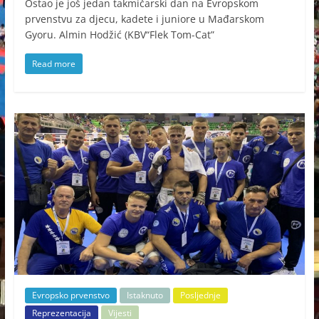
Ostao je još jedan takmičarski dan na Evropskom
prvenstvu za djecu, kadete i juniore u Mađarskom
Gyoru. Almin Hodžić (KBV“Flek Tom-Cat”
Read more
Evropsko prvenstvo
Istaknuto
Posljednje
Reprezentacija
Vijesti