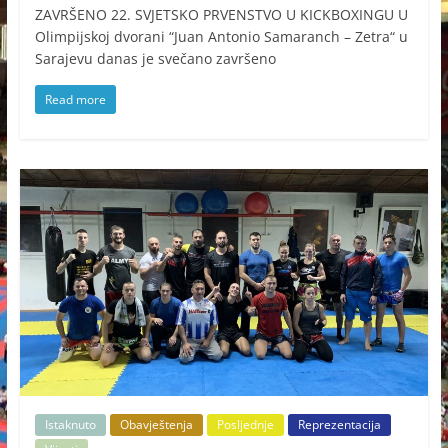
ZAVRŠENO 22. SVJETSKO PRVENSTVO U KICKBOXINGU U
Olimpijskoj dvorani “Juan Antonio Samaranch – Zetra“ u
Sarajevu danas je svečano završeno
Read more
Istaknuto
Obavještenja
Posljednje
Reprezentacija