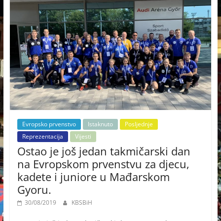
Evropsko prvenstvo
Istaknuto
Posljednje
Reprezentacija
Vijesti
Ostao je još jedan takmičarski dan
na Evropskom prvenstvu za djecu,
kadete i juniore u Mađarskom
Gyoru.
30/08/2019
KBSBiH