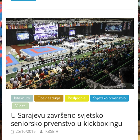
Istaknuto
Obavještenja
Posljednje
Svjetsko prvenstvo
Vijesti
U Sarajevu završeno svjetsko
seniorsko prvenstvo u kickboxingu
25/10/2019
KBSBiH