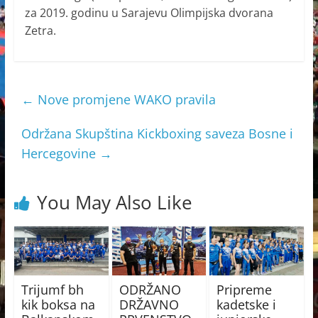
za 2019. godinu u Sarajevu Olimpijska dvorana
Zetra.
←
Nove promjene WAKO pravila
Održana Skupština Kickboxing saveza Bosne i
Hercegovine
→
You May Also Like
Trijumf bh
ODRŽANO
Pripreme
kik boksa na
DRŽAVNO
kadetske i