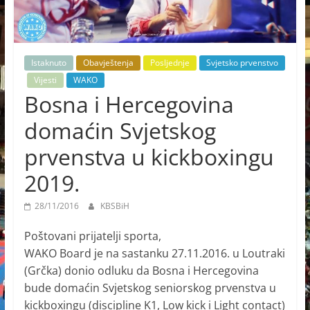
Istaknuto
Obavještenja
Posljednje
Svjetsko prvenstvo
Vijesti
WAKO
Bosna i Hercegovina
domaćin Svjetskog
prvenstva u kickboxingu
2019.
28/11/2016
KBSBiH
Poštovani prijatelji sporta,
WAKO Board je na sastanku 27.11.2016. u Loutraki
(Grčka) donio odluku da Bosna i Hercegovina
bude domaćin Svjetskog seniorskog prvenstva u
kickboxingu (discipline K1, Low kick i Light contact)