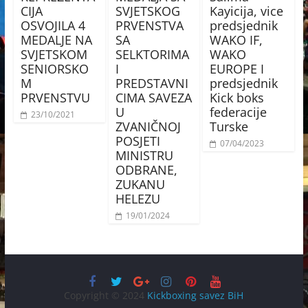
CIJA
SVJETSKOG
Kayicija, vice
OSVOJILA 4
PRVENSTVA
predsjednik
MEDALJE NA
SA
WAKO IF,
SVJETSKOM
SELKTORIMA
WAKO
SENIORSKO
I
EUROPE I
M
PREDSTAVNI
predsjednik
PRVENSTVU
CIMA SAVEZA
Kick boks
U
federacije
23/10/2021
ZVANIČNOJ
Turske
POSJETI
07/04/2023
MINISTRU
ODBRANE,
ZUKANU
HELEZU
19/01/2024
Copyright © 2024
Kickboxing savez BiH