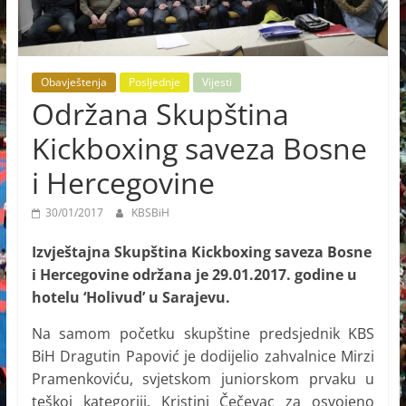
Obavještenja
Posljednje
Vijesti
Održana Skupština
Kickboxing saveza Bosne
i Hercegovine
30/01/2017
KBSBiH
Izvještajna Skupština Kickboxing saveza Bosne
i Hercegovine održana je 29.01.2017. godine u
hotelu ‘Holivud’ u Sarajevu.
Na samom početku skupštine predsjednik KBS
BiH Dragutin Papović je dodijelio zahvalnice Mirzi
Pramenkoviću, svjetskom juniorskom prvaku u
teškoj kategoriji, Kristini Čečevac za osvojeno