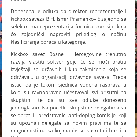
Donesena je odluka da direktor reprezentacije i
kickbox saveza BiH, Ismir Pramenković zajedno sa
selektorima reprezentacija formira komisiju koja
će zajednički napraviti prijedlog o načinu
klasificiranja boraca u kategorije.
Kickbox savez Bosne i Hercegovine trenutno
razvija vlastiti softver gdje će se moći pratiti
izvještaji sa državnih i kup takmičenja koja se
održavaju u organizaciji državnog saveza. Treba
istaći da je tokom sjednica vođena rasprava u
kojoj su ravnopravno učestvovali svi prisutni na
skupštini, te da su sve odluke doneseno
jednoglasno. Na početku skupštine delegatima su
se obratili i predstavnici anti-doping komisije, koji
su upoznali delegate sa novim pravilima te sa
mogućnostima sa kojima će se susretati borci u