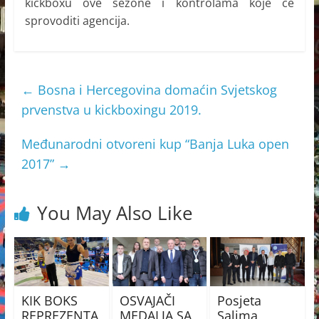
kickboxu ove sezone i kontrolama koje će
sprovoditi agencija.
←
Bosna i Hercegovina domaćin Svjetskog
prvenstva u kickboxingu 2019.
Međunarodni otvoreni kup “Banja Luka open
2017”
→
You May Also Like
KIK BOKS
OSVAJAČI
Posjeta
REPREZENTA
MEDALJA SA
Salima