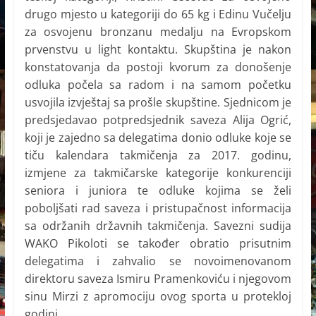
drugo mjesto u kategoriji do 65 kg i Edinu Vučelju
za osvojenu bronzanu medalju na Evropskom
prvenstvu u light kontaktu. Skupština je nakon
konstatovanja da postoji kvorum za donošenje
odluka počela sa radom i na samom početku
usvojila izvještaj sa prošle skupštine. Sjednicom je
predsjedavao potpredsjednik saveza Alija Ogrić,
koji je zajedno sa delegatima donio odluke koje se
tiču kalendara takmičenja za 2017. godinu,
izmjene za takmičarske kategorije konkurenciji
seniora i juniora te odluke kojima se želi
poboljšati rad saveza i pristupačnost informacija
sa održanih državnih takmičenja. Savezni sudija
WAKO Pikoloti se također obratio prisutnim
delegatima i zahvalio se novoimenovanom
direktoru saveza Ismiru Pramenkoviću i njegovom
sinu Mirzi z apromociju ovog sporta u protekloj
godini.