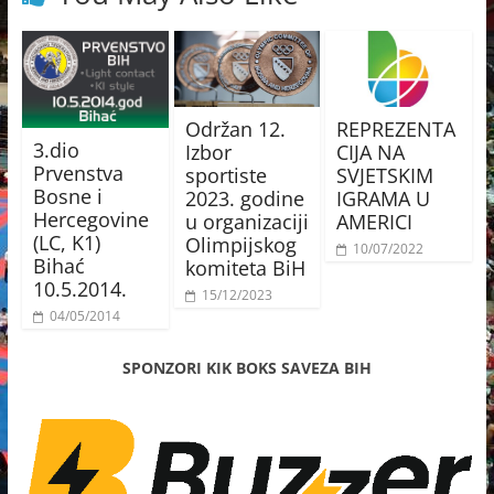
Održan 12.
REPREZENTA
3.dio
Izbor
CIJA NA
Prvenstva
sportiste
SVJETSKIM
Bosne i
2023. godine
IGRAMA U
Hercegovine
u organizaciji
AMERICI
(LC, K1)
Olimpijskog
10/07/2022
Bihać
komiteta BiH
10.5.2014.
15/12/2023
04/05/2014
SPONZORI KIK BOKS SAVEZA BIH