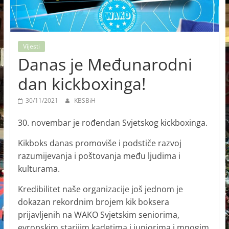
Vijesti
Danas je Međunarodni
dan kickboxinga!
30/11/2021
KBSBiH
30. novembar je rođendan Svjetskog kickboxinga.
Kikboks danas promoviše i podstiče razvoj
razumijevanja i poštovanja među ljudima i
kulturama.
Kredibilitet naše organizacije još jednom je
dokazan rekordnim brojem kik boksera
prijavljenih na WAKO Svjetskim seniorima,
evropskim starijim kadetima i juniorima i mnogim