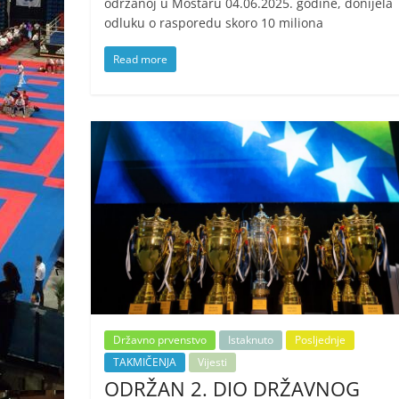
održanoj u Mostaru 04.06.2025. godine, donijela
odluku o rasporedu skoro 10 miliona
Read more
Državno prvenstvo
Istaknuto
Posljednje
TAKMIČENJA
Vijesti
ODRŽAN 2. DIO DRŽAVNOG