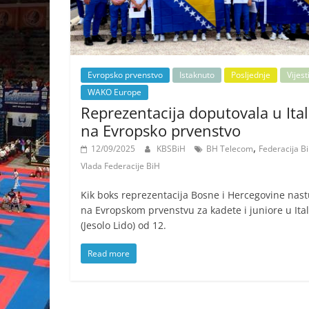
Evropsko prvenstvo
Istaknuto
Posljednje
Vijest
WAKO Europe
Reprezentacija doputovala u Ital
na Evropsko prvenstvo
,
12/09/2025
KBSBiH
BH Telecom
Federacija B
Vlada Federacije BiH
Kik boks reprezentacija Bosne i Hercegovine nas
na Evropskom prvenstvu za kadete i juniore u Itali
(Jesolo Lido) od 12.
Read more