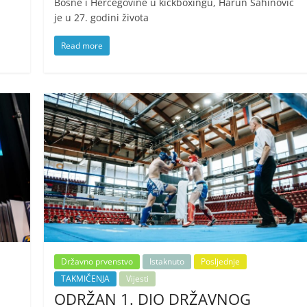
Bosne i Hercegovine u kickboxingu, Harun Šahinović
je u 27. godini života
Read more
Državno prvenstvo
Istaknuto
Posljednje
TAKMIČENJA
Vijesti
ODRŽAN 1. DIO DRŽAVNOG