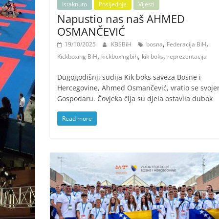
Istaknuto
Posljednje
Vijesti
Napustio nas naš AHMED
OSMANČEVIĆ
,
,
19/10/2025
KBSBiH
bosna
Federacija BiH
,
,
,
Kickboxing BiH
kickboxingbih
kik boks
reprezentacija
Dugogodišnji sudija Kik boks saveza Bosne i
Hercegovine, Ahmed Osmančević, vratio se svoj
Gospodaru. Čovjeka čija su djela ostavila dubok
Read more