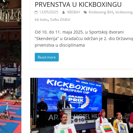
PRVENSTVA U KICKBOXINGU
,
12/05/2025
KBSBiH
Kickboxing BiH
kickboxing
,
kik boks
Salko Zildžić
Od 10. do 11. maja 2025. u Sportskoj dvorani
“Skenderija” u Gradačcu održan je 2. dio Državno
prvenstva u disciplinama
Read more