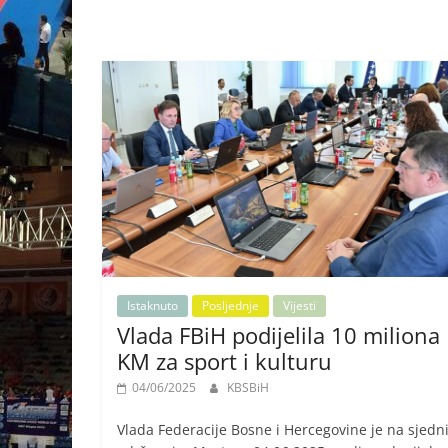
Istaknuto
Posljednje
Vijesti
Vlada FBiH podijelila 10 miliona
KM za sport i kulturu
04/06/2025
KBSBiH
Vlada Federacije Bosne i Hercegovine je na sjedni