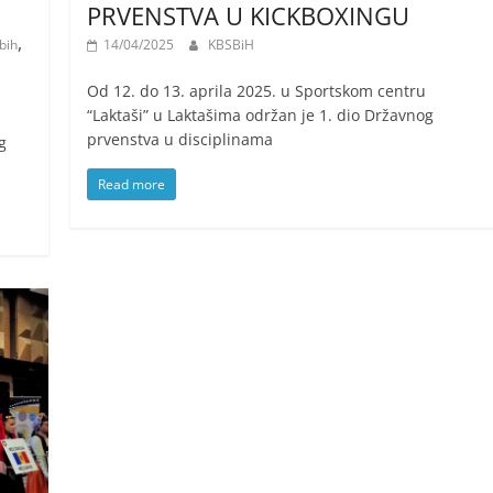
PRVENSTVA U KICKBOXINGU
,
bih
14/04/2025
KBSBiH
Od 12. do 13. aprila 2025. u Sportskom centru
“Laktaši” u Laktašima održan je 1. dio Državnog
prvenstva u disciplinama
g
Read more