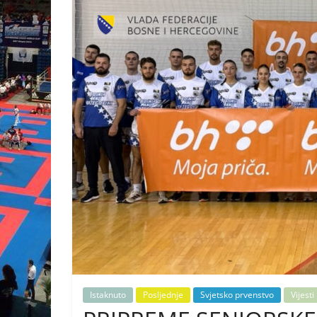
Istaknuto
Posljednje
Svjetsko prvenstvo
Vijesti