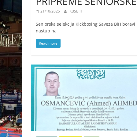
PRIPREME SENIORSKE
21/10/2025
KBSBiH
Seniorska selekcija Kickboxing Saveza BiH boravi 
nastup na
Read more