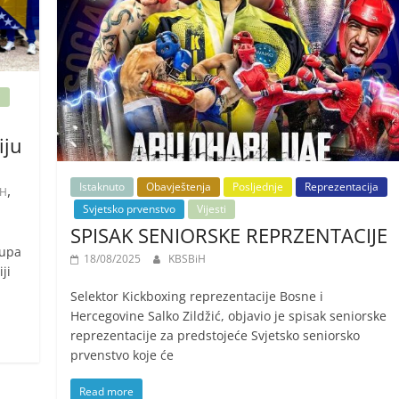
i
iju
Istaknuto
Obavještenja
Posljednje
Reprezentacija
,
iH
Svjetsko prvenstvo
Vijesti
SPISAK SENIORSKE REPRZENTACIJE
tupa
18/08/2025
KBSBiH
ji
Selektor Kickboxing reprezentacije Bosne i
Hercegovine Salko Zildžić, objavio je spisak seniorske
reprezentacije za predstojeće Svjetsko seniorsko
prvenstvo koje će
Read more