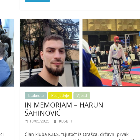
Istaknuto
Posljednje
Vijesti
IN MEMORIAM – HARUN
ŠAHINOVIĆ
18/05/2025
KBSBiH
ci
Član kluba K.B.S. “Ljutoč” iz Orašca, državni prvak