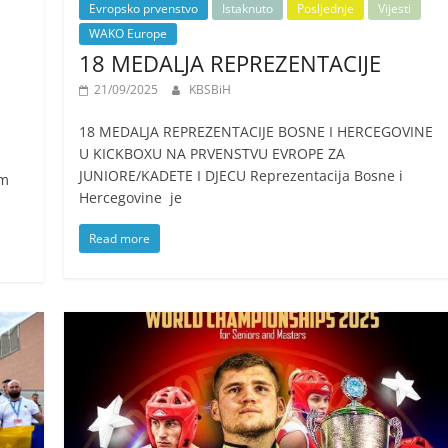
Evropsko prvenstvo
Istaknuto
Posljednje
Vijesti
WAKO Europe
18 MEDALJA REPREZENTACIJE
21/09/2025
KBSBiH
18 MEDALJA REPREZENTACIJE BOSNE I HERCEGOVINE
U KICKBOXU NA PRVENSTVU EVROPE ZA
JUNIORE/KADETE I DJECU Reprezentacija Bosne i
em
Hercegovine je
Read more