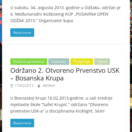
U subotu, 04. avgusta 2013. godine u Odžaku, održan je
6. Međunarodni kickboxing KUP „POSAVINA OPEN
ODŽAK 2013.” Organizator kupa
Read more
Državno prvenstvo
Istaknuto
Posljednje
Vijesti
Održano 2. Otvoreno Prvenstvo USK
– Bosanska Krupa
17/02/2013
KBSBiH
U Bosnaskoj Krupi 16.02.2013.godine, u sali srednje
mješovite škole ”Safet Krupić ” održano ”Otvoreno
prvenstvo USK-a” u disciplinama Kicklight, Semi
Read more