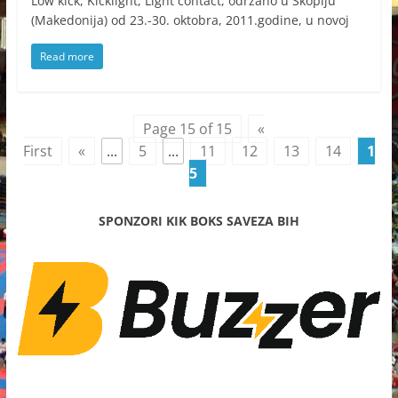
Low kick, Kicklight, Light contact, održano u Skoplju
(Makedonija) od 23.-30. oktobra, 2011.godine, u novoj
Read more
Page 15 of 15
«
First
«
...
5
...
11
12
13
14
1
5
SPONZORI KIK BOKS SAVEZA BIH