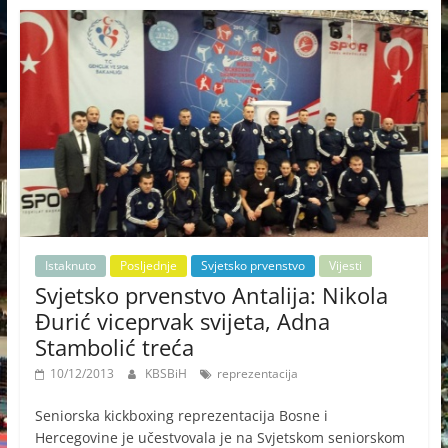
Istaknuto
Posljednje
Svjetsko prvenstvo
Vijesti
Svjetsko prvenstvo Antalija: Nikola
Đurić viceprvak svijeta, Adna
Stambolić treća
10/12/2013
KBSBiH
reprezentacija
Seniorska kickboxing reprezentacija Bosne i
Hercegovine je učestvovala je na Svjetskom seniorskom