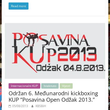
Read more
Internacionalni KUP
Istaknuto
Vijesti
Održan 6. Međunarodni kickboxing
KUP “Posavina Open Odžak 2013.”
05/08/2013
KBSBiH