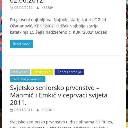
02.06.2012.
02/06/2012
KBSBiH
Proglašeni najboljima: Najbolji stariji katet LC Zejd
Džananović, KBK “2002” Odžak Najbolja starija
katetkinja LC Šejla hadžiefendić, KBK “2002” Odžak
Read more
Istaknuto
Posljednje
Reprezentacija
Svjetsko prvenstvo
Svjetsko seniorsko prvenstvo –
Mahmić i Emkić viceprvaci svijeta
2011.
05/11/2011
KBSBiH
Svjetsko seniorsko prvenstvo u disciplinama K1 Rules,