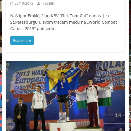
25/10/2013
KBSBiH
Naš Igor Emkić, član KBV “Flek Tom-Cat” danas je u
St.Petesburgu u svom trećem meču na „World Combat
Games 2013“ pobijedio
Read more