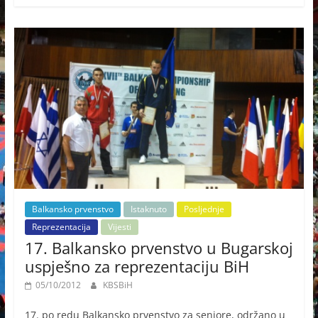
Balkansko prvenstvo
Istaknuto
Posljednje
Reprezentacija
Vijesti
17. Balkansko prvenstvo u Bugarskoj
uspješno za reprezentaciju BiH
05/10/2012
KBSBiH
17. po redu Balkansko prvenstvo za seniore, održano u