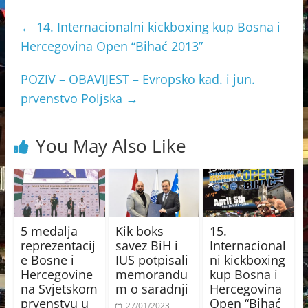
←
14. Internacionalni kickboxing kup Bosna i
Hercegovina Open “Bihać 2013”
POZIV – OBAVIJEST – Evropsko kad. i jun.
prvenstvo Poljska
→
You May Also Like
5 medalja
Kik boks
15.
reprezentacij
savez BiH i
Internacional
e Bosne i
IUS potpisali
ni kickboxing
Hercegovine
memorandu
kup Bosna i
na Svjetskom
m o saradnji
Hercegovina
prvenstvu u
Open “Bihać
27/01/2023