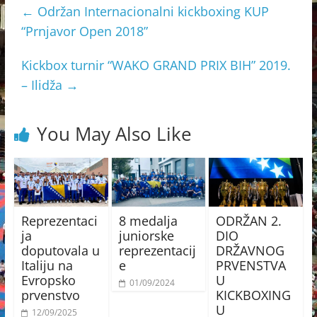
←
Održan Internacionalni kickboxing KUP
“Prnjavor Open 2018”
Kickbox turnir “WAKO GRAND PRIX BIH” 2019.
– Ilidža
→
You May Also Like
Reprezentaci
8 medalja
ODRŽAN 2.
ja
juniorske
DIO
doputovala u
reprezentacij
DRŽAVNOG
Italiju na
e
PRVENSTVA
Evropsko
U
01/09/2024
prvenstvo
KICKBOXING
U
12/09/2025