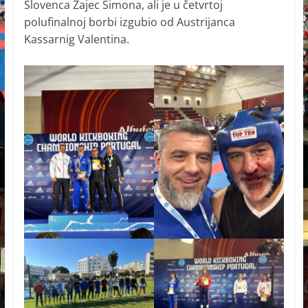
Slovenca Zajec Simona, ali je u četvrtoj
polufinalnoj borbi izgubio od Austrijanca
Kassarnig Valentina.