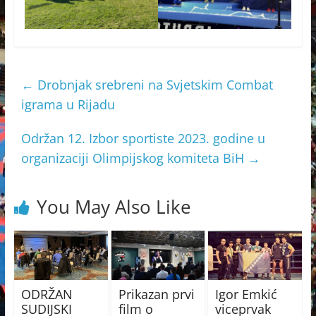
←
Drobnjak srebreni na Svjetskim Combat
igrama u Rijadu
Održan 12. Izbor sportiste 2023. godine u
organizaciji Olimpijskog komiteta BiH
→
You May Also Like
ODRŽAN
Prikazan prvi
Igor Emkić
SUDIJSKI
film o
viceprvak