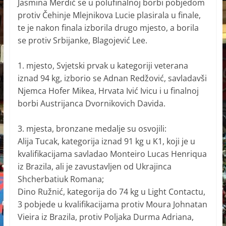
Jasmina Merdić se u polufinalnoj borbi pobjedom
protiv Čehinje Mlejnikova Lucie plasirala u finale,
te je nakon finala izborila drugo mjesto, a borila
se protiv Srbijanke, Blagojević Lee.
1. mjesto, Svjetski prvak u kategoriji veterana
iznad 94 kg, izborio se Adnan Redžović, savladavši
Njemca Hofer Mikea, Hrvata Ivić Ivicu i u finalnoj
borbi Austrijanca Dvornikovich Davida.
3. mjesta, bronzane medalje su osvojili:
Alija Tucak, kategorija iznad 91 kg u K1, koji je u
kvalifikacijama savladao Monteiro Lucas Henriqua
iz Brazila, ali je zavustavljen od Ukrajinca
Shcherbatiuk Romana;
Dino Ružnić, kategorija do 74 kg u Light Contactu,
3 pobjede u kvalifikacijama protiv Moura Johnatan
Vieira iz Brazila, protiv Poljaka Durma Adriana,