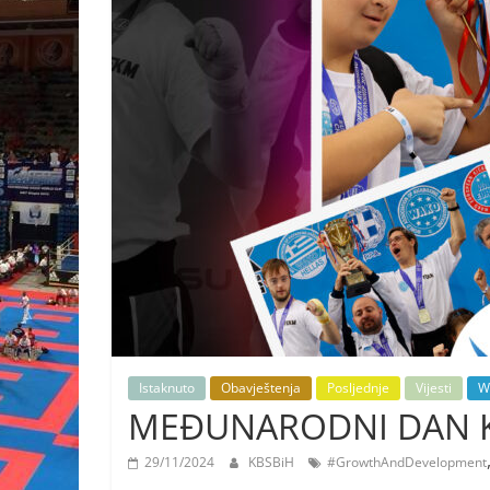
Istaknuto
Obavještenja
Posljednje
Vijesti
W
MEĐUNARODNI DAN K
29/11/2024
KBSBiH
#GrowthAndDevelopment