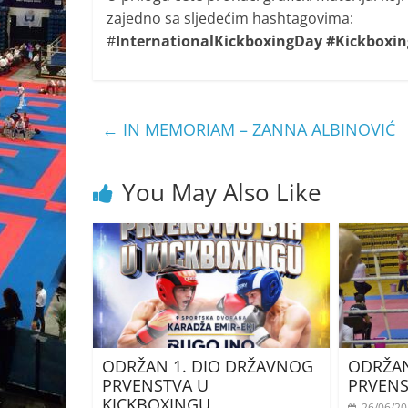
zajedno sa sljedećim hashtagovima:
#
InternationalKickboxingDay #Kickbox
←
IN MEMORIAM – ZANNA ALBINOVIĆ
You May Also Like
ODRŽAN 1. DIO DRŽAVNOG
ODRŽAN
PRVENSTVA U
PRVENS
KICKBOXINGU
26/06/2