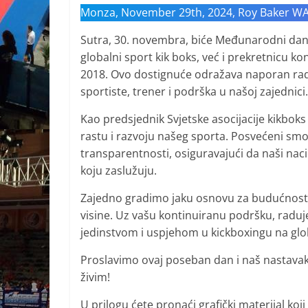
Monza, November 29th, 2024, Roy Baker W
Sutra, 30. novembra, biće Međunarodni dan
globalni sport kik boks, već i prekretnicu 
2018. Ovo dostignuće odražava naporan rad,
sportiste, trener i podrška u našoj zajednici.
Kao predsjednik Svjetske asocijacije kikbok
rastu i razvoju našeg sporta. Posvećeni smo
transparentnosti, osiguravajući da naši naci
koju zaslužuju.
Zajedno gradimo jaku osnovu za budućnost, 
visine. Uz vašu kontinuiranu podršku, radu
jedinstvom i uspjehom u kickboxingu na glob
Proslavimo ovaj poseban dan i naš nastava
živim!
U prilogu ćete pronaći grafički materijal k