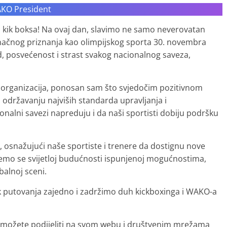
AKO President
 kik boksa! Na ovaj dan, slavimo ne samo neverovatan
konačnog priznanja kao olimpijskog sporta 30. novembra
 posvećenost i strast svakog nacionalnog saveza,
s organizacija, ponosan sam što svjedočim pozitivnom
 održavanju najviših standarda upravljanja i
onalni savezi napreduju i da naši sportisti dobiju podršku
osnažujući naše sportiste i trenere da dostignu nove
jemo se svijetloj budućnosti ispunjenoj mogućnostima,
alnoj sceni.
k putovanja zajedno i zadržimo duh kickboxinga i WAKO-a
oji možete podijeliti na svom webu i društvenim mrežama