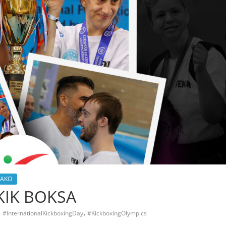
AKO
IK BOKSA
,
,
#InternationalKickboxingDay
#KickboxingOlympics