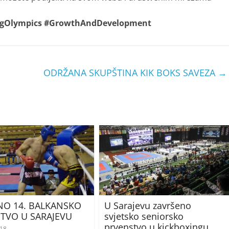
ingOlympics #GrowthAndDevelopment
ODRŽANA SKUPŠTINA KIK BOKS SAVEZA
→
O 14. BALKANSKO
U Sarajevu završeno
TVO U SARAJEVU
svjetsko seniorsko
prvenstvo u kickboxingu
018