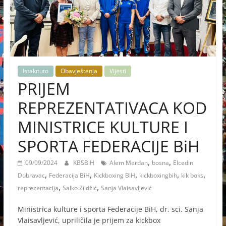
Istaknuto
Obavještenja
Vijesti
PRIJEM
REPREZENTATIVACA KOD
MINISTRICE KULTURE I
SPORTA FEDERACIJE BiH
,
,
09/09/2024
KBSBiH
Alem Merdan
bosna
Elcedin
,
,
,
,
,
Dubravac
Federacija BiH
Kickboxing BiH
kickboxingbih
kik boks
,
,
reprezentacija
Salko Zildžić
Sanja Vlaisavljević
Ministrica kulture i sporta Federacije BiH, dr. sci. Sanja
Vlaisavljević, upriličila je prijem za kickbox