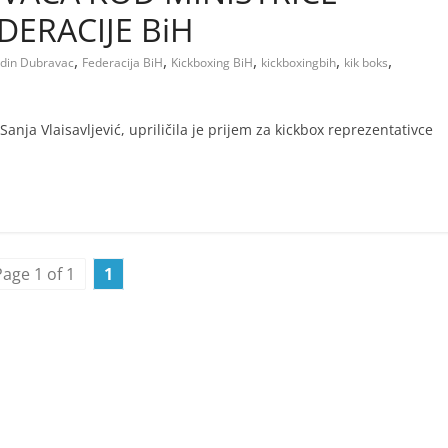
DERACIJE BiH
,
,
,
,
,
edin Dubravac
Federacija BiH
Kickboxing BiH
kickboxingbih
kik boks
 Sanja Vlaisavljević, upriličila je prijem za kickbox reprezentativce
Page 1 of 1
1