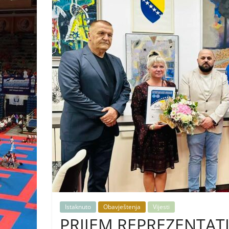
Istaknuto
Obavještenja
Vijesti
PRIJEM REPREZENTAT