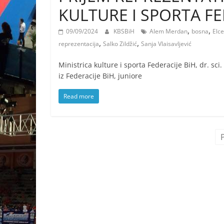
KULTURE I SPORTA FE
,
,
09/09/2024
KBSBiH
Alem Merdan
bosna
Elc
,
,
reprezentacija
Salko Zildžić
Sanja Vlaisavljević
Ministrica kulture i sporta Federacije BiH, dr. sci.
iz Federacije BiH, juniore
Read more