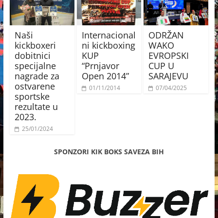
Naši
Internacional
ODRŽAN
kickboxeri
ni kickboxing
WAKO
dobitnici
KUP
EVROPSKI
specijalne
“Prnjavor
CUP U
nagrade za
Open 2014”
SARAJEVU
ostvarene
01/11/2014
07/04/2025
sportske
rezultate u
2023.
25/01/2024
SPONZORI KIK BOKS SAVEZA BIH