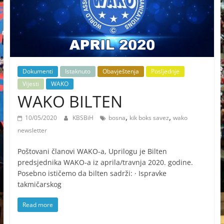
Dokumenti
Istaknuto
Obavještenja
Posljednje
Vijesti
WAKO
WAKO BILTEN
,
,
10/05/2020
KBSBiH
bosna
kik boks savez
wako
newsletter
Poštovani članovi WAKO-a, Uprilogu je Bilten
predsjednika WAKO-a iz aprila/travnja 2020. godine.
Posebno ističemo da bilten sadrži: · Ispravke
takmičarskog
Read more