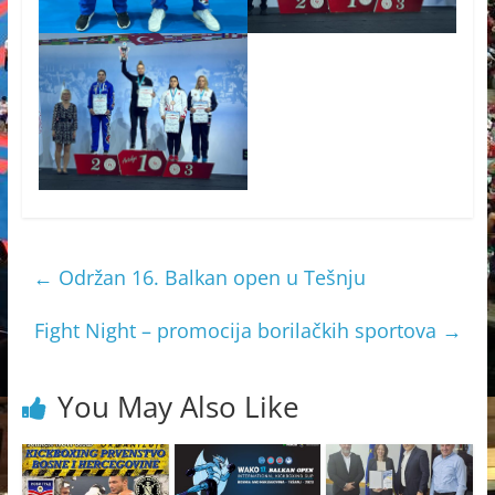
←
Održan 16. Balkan open u Tešnju
Fight Night – promocija borilačkih sportova
→
You May Also Like