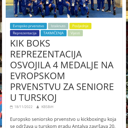
Evropsko prvenstvo
Istaknuto
Posljednje
Reprezentacija
TAKMIČENJA
Vijesti
KIK BOKS
REPREZENTACIJA
OSVOJILA 4 MEDALJE NA
EVROPSKOM
PRVENSTVU ZA SENIORE
U TURSKOJ
18/11/2022
KBSBiH
Europsko seniorsko prvenstvo u kickboxingu koja
se održava u turskom gradu Antalya završava 20.