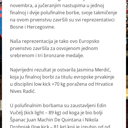
novembra, a jučeranjim nastupima u jednoj
finalnoj i dvije polufinalne borbe, svoje takmičenje
na ovom prvenstvu završili su svi reprezentativci
Bosne i Hercegovine.
Naša reprezentacija je tako ovo Europsko
prvenstvo završila za osvojenom jednom
srebrenom i tri bronzane medalje.
Najvrijedni rezultat je ostvarila Jasmina Merdić,
koja ju finalnoj borbi za titulu evropske prvakinje
u disciplini low kick +70 kg poražena od Hrvatice
Nives Radić.
U polufinalnim borbama su zaustavljeni Edin
Vučelj (kick light – 89 kg) od koga je bio bolji
Španac Juan Machin De Quintana i Nikola
Drobnjak (low kick – 81 kg) koji je izgubio od od