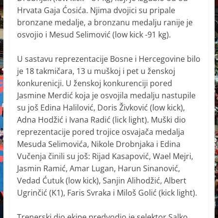
Hrvata Gaja Ćosića. Njima dvojici su pripale
bronzane medalje, a bronzanu medalju ranije je
osvojio i Mesud Selimović (low kick -91 kg).
U sastavu reprezentacije Bosne i Hercegovine bilo
je 18 takmičara, 13 u muškoj i pet u ženskoj
konkurenicji. U ženskoj konkurenciji pored
Jasmine Merdić koja je osvojila medalju nastupile
su još Edina Halilović, Doris Živković (low kick),
Adna Hodžić i Ivana Radić (lick light). Muški dio
reprezentacije pored trojice osvajača medalja
Mesuda Selimovića, Nikole Drobnjaka i Edina
Vučenja činili su još: Rijad Kasapović, Wael Mejri,
Jasmin Ramić, Amar Lugan, Harun Sinanović,
Vedad Ćutuk (low kick), Sanjin Alihodžić, Albert
Ugrinčić (K1), Faris Svraka i Miloš Golić (kick light).
Trenerski dio ekipe predvodio je selektor Salko