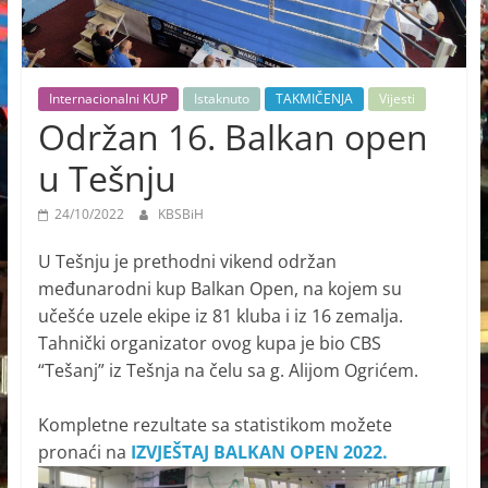
Internacionalni KUP
Istaknuto
TAKMIČENJA
Vijesti
Održan 16. Balkan open
u Tešnju
24/10/2022
KBSBiH
U Tešnju je prethodni vikend održan
međunarodni kup Balkan Open, na kojem su
učešće uzele ekipe iz 81 kluba i iz 16 zemalja.
Tahnički organizator ovog kupa je bio CBS
“Tešanj” iz Tešnja na čelu sa g. Alijom Ogrićem.
Kompletne rezultate sa statistikom možete
pronaći na
IZVJEŠTAJ BALKAN OPEN 2022.