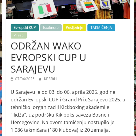
Evropski KUP
Istaknuto
Posljednje
TAKMIČENJA
Vijesti
ODRŽAN WAKO
EVROPSKI CUP U
SARAJEVU
07/04/2025
KBSBiH
U Sarajevu je od 03. do 06. aprila 2025. godine
održan Evropski CUP i Grand Prix Sarajevo 2025. u
tehničkoj organizaciji Kickboxing akademije
“Ilidža”, uz podršku Kik boks saveza Bosne i
Hercegovine. Na ovom tamičenju nastupilo je
1.086 takmičara (180 klubova) iz 20 zemalja.