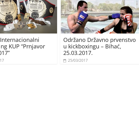
Internacionalni
Održano Državno prvenstvo
ing KUP “Prnjavor
u kickboxingu – Bihać,
017”
25.03.2017.
017
25/03/2017