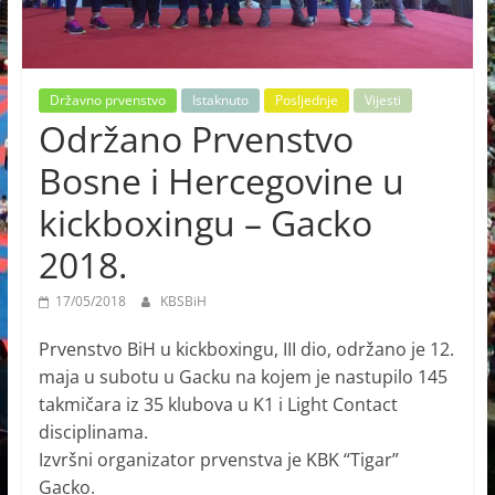
Državno prvenstvo
Istaknuto
Posljednje
Vijesti
Održano Prvenstvo
Bosne i Hercegovine u
kickboxingu – Gacko
2018.
17/05/2018
KBSBiH
Prvenstvo BiH u kickboxingu, III dio, održano je 12.
maja u subotu u Gacku na kojem je nastupilo 145
takmičara iz 35 klubova u K1 i Light Contact
disciplinama.
Izvršni organizator prvenstva je KBK “Tigar”
Gacko.