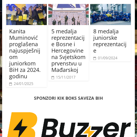
Kanita
5 medalja
8 medalja
Muminović
reprezentacij
juniorske
proglašena
e Bosne i
reprezentacij
najuspješnij
Hercegovine
e
om
na Svjetskom
01/09/2024
juniorkom
prvenstvu u
BiH za 2024.
Mađarskoj
godinu
15/11/2017
24/01/2025
SPONZORI KIK BOKS SAVEZA BIH