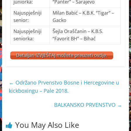
juniorka:
“Panter” – Sarajevo
Najuspješniji
Milan Babić – K.B.K. “Tigar” –
senior:
Gacko
Najuspješniji
Šejla Oraščanin – K.B.S.
seniorka:
“Favorit BH” – Bihać
Detaljan IZVJEŠTAJ možete preuzeti ovdje.
←
Održano Prvenstvo Bosne i Hercegovine u
kickboxingu – Pale 2018.
BALKANSKO PRVENSTVO
→
You May Also Like