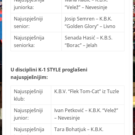
juniorka:
“Velež” – Nevesinje
Najuspješniji
Josip Semren – K.B.K.
senior:
“Golden Glory” – Livno
Najuspješnija
Senada Hasić – K.B.S.
seniorka:
“Borac” – Jelah
U disciplini K-1 STYLE proglašeni
najuspješnijim:
Najuspješniji
K.B.V. “Flek Tom-Cat” iz Tuzle
klub:
Najuspješniji
Ivan Petković – K.B.K. “Velež”
junior:
– Nevesinje
Najuspješnija
Tara Bohatjuk – K.B.K.