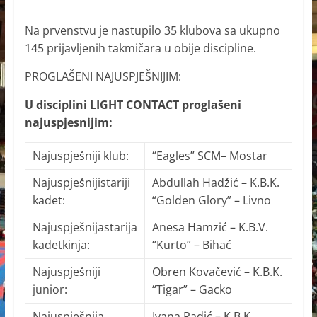
Na prvenstvu je nastupilo 35 klubova sa ukupno
145 prijavljenih takmičara u obije discipline.
PROGLAŠENI NAJUSPJEŠNIJIM:
U disciplini LIGHT CONTACT proglašeni
najuspjesnijim:
Najuspješniji klub:
“Eagles” SCM– Mostar
Najuspješnijistariji
Abdullah Hadžić – K.B.K.
kadet:
“Golden Glory” – Livno
Najuspješnijastarija
Anesa Hamzić – K.B.V.
kadetkinja:
“Kurto” – Bihać
Najuspješniji
Obren Kovačević – K.B.K.
junior:
“Tigar” – Gacko
Najuspješnija
Ivana Radić – K.B.K.