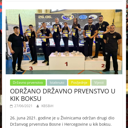
Državno prvenstvo
Istaknuto
Posljednje
Vijesti
ODRŽANO DRŽAVNO PRVENSTVO U
KIK BOKSU
27/06/2021
KBSBiH
26. juna 2021. godine je u Živinicama održan drugi dio
Držanvog prvenstva Bosne i Hercegovine u kik boksu.