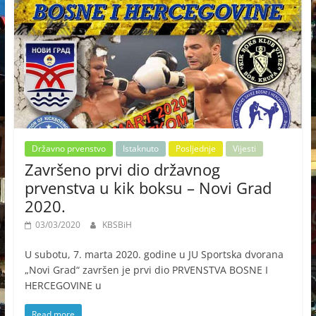
Državno prvenstvo
Istaknuto
Posljednje
Vijesti
Završeno prvi dio državnog
prvenstva u kik boksu – Novi Grad
2020.
03/03/2020
KBSBiH
U subotu, 7. marta 2020. godine u JU Sportska dvorana
„Novi Grad“ završen je prvi dio PRVENSTVA BOSNE I
HERCEGOVINE u
Read more