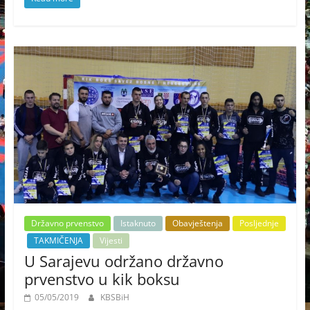
Državno prvenstvo
Istaknuto
Obavještenja
Posljednje
TAKMIČENJA
Vijesti
U Sarajevu održano državno
prvenstvo u kik boksu
05/05/2019
KBSBiH