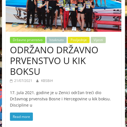
Državno prvenstvo
Istaknuto
Posljednje
Vijesti
ODRŽANO DRŽAVNO
PRVENSTVO U KIK
BOKSU
21/07/2021
KBSBiH
17. jula 2021. godine je u Zenici održan treći dio
Državnog prvenstva Bosne i Hercegovine u kik boksu.
Discipline u
Read more