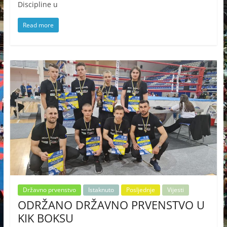
Discipline u
Read more
Državno prvenstvo
Istaknuto
Posljednje
Vijesti
ODRŽANO DRŽAVNO PRVENSTVO U
KIK BOKSU