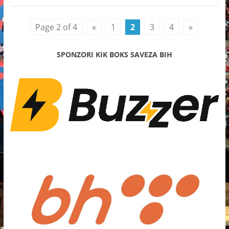
Page 2 of 4
«
1
2
3
4
»
SPONZORI KIK BOKS SAVEZA BIH