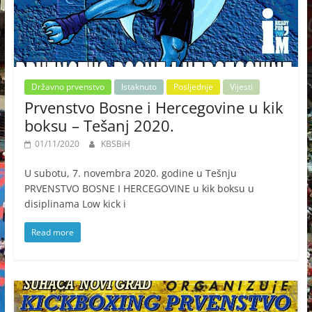
Državno prvenstvo
Istaknuto
Posljednje
Vijesti
Prvenstvo Bosne i Hercegovine u kik
boksu – Tešanj 2020.
01/11/2020
KBSBiH
U subotu, 7. novembra 2020. godine u Tešnju
PRVENSTVO BOSNE I HERCEGOVINE u kik boksu u
disiplinama Low kick i
Read more