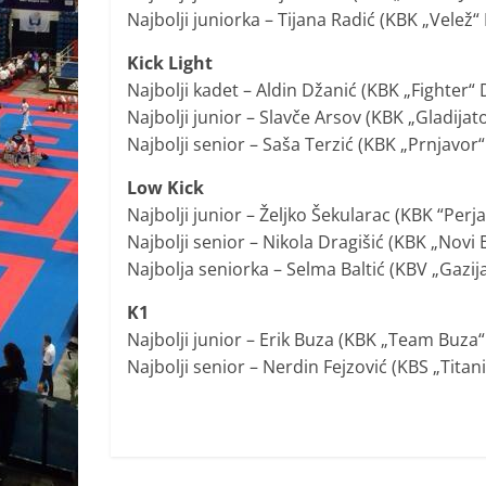
Najbolji juniorka – Tijana Radić (KBK „Velež“
Kick Light
Najbolji kadet – Aldin Džanić (KBK „Fighter“ 
Najbolji junior – Slavče Arsov (KBK „Gladijat
Najbolji senior – Saša Terzić (KBK „Prnjavor“
Low Kick
Najbolji junior – Željko Šekularac (KBK “Perj
Najbolji senior – Nikola Dragišić (KBK „Novi
Najbolja seniorka – Selma Baltić (KBV „Gazij
K1
Najbolji junior – Erik Buza (KBK „Team Buza“
Najbolji senior – Nerdin Fejzović (KBS „Tita