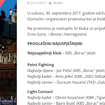
01/11/2017
KBSBiH
U subotu, 30. septembra 2017. godine održa
Domaćin i organizator prvenstva bio je Kickb
Na prvenstvu je nastupilo 32 kluba uz prijav
Crne Gore, i Bosne i Hercegovine.
PROGLAŠENI NAJUSPJEŠNIJIM:
Najuspješniji klub
– KBS „Borac“ Jelah
Point Fighting
Najbolje dijete – Jan Pešić (KBS „Borac“ Jelah
Najbolji kadet – Anto Jelkić (KBK „2002 Odža
Najbolji senior – Dursum Hasanić (TKD „Gala
Light Contact
Najbolji kadet – Obren Kovačević (KBK „Tiga
Najbolji junior – Bajro Đulić (KBS „Borac“ Jel