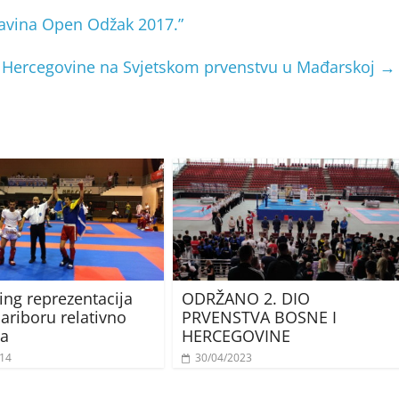
avina Open Odžak 2017.”
i Hercegovine na Svjetskom prvenstvu u Mađarskoj
→
ing reprezentacija
ODRŽANO 2. DIO
ariboru relativno
PRVENSTVA BOSNE I
na
HERCEGOVINE
014
30/04/2023