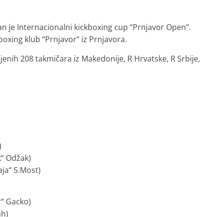
n je Internacionalni kickboxing cup “Prnjavor Open”.
oxing klub “Prnjavor” iz Prnjavora.
ljenih 208 takmičara iz Makedonije, R Hrvatske, R Srbije,
)
k“ Odžak)
ja“ S.Most)
r“ Gacko)
ah)