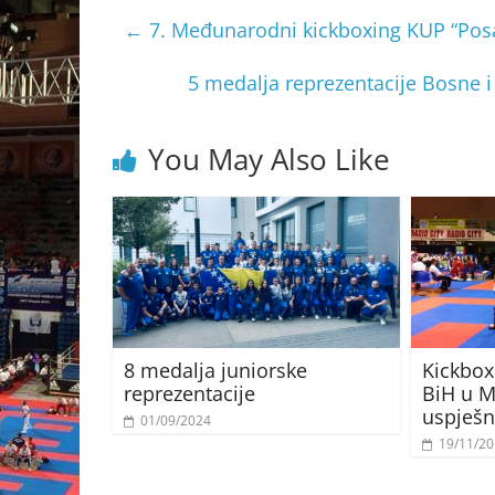
←
7. Međunarodni kickboxing KUP “Pos
5 medalja reprezentacije Bosne 
You May Also Like
8 medalja juniorske
Kickbox
reprezentacije
BiH u M
uspješ
01/09/2024
19/11/2