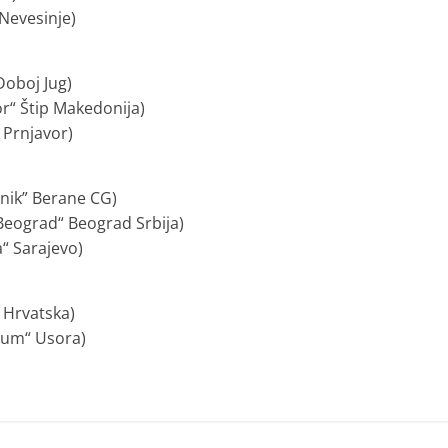
 Nevesinje)
Doboj Jug)
or“ Štip Makedonija)
 Prnjavor)
anik” Berane CG)
 Beograd“ Beograd Srbija)
a“ Sarajevo)
 Hrvatska)
nium“ Usora)