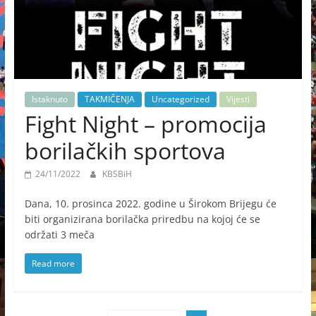
Istaknuto
TAKMIČENJA
Uncategorized
Vijesti
Fight Night – promocija
borilačkih sportova
24/11/2022
KBSBiH
Dana, 10. prosinca 2022. godine u Širokom Brijegu će
biti organizirana borilačka priredbu na kojoj će se
održati 3 meča
Read more