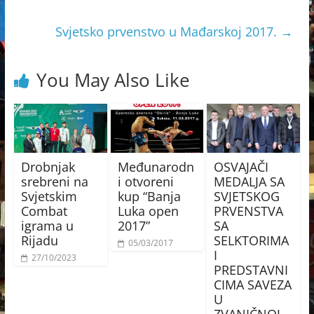
Svjetsko prvenstvo u Mađarskoj 2017.
→
You May Also Like
Drobnjak
Međunarodn
OSVAJAČI
srebreni na
i otvoreni
MEDALJA SA
Svjetskim
kup “Banja
SVJETSKOG
Combat
Luka open
PRVENSTVA
igrama u
2017”
SA
Rijadu
SELKTORIMA
05/03/2017
I
27/10/2023
PREDSTAVNI
CIMA SAVEZA
U